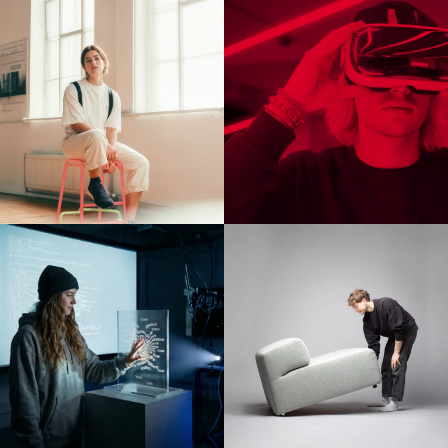
KI
Hamburg
Costume Design
München
Fashion Management
Online-Campus
Sustainability in
Wiesbaden
Fashion and Creative
Kontakt & Termine
Industries
Studienberatung
Nachhaltiges Design
Infotermine
Nachhaltiges Design
Über uns
(berufsbegleitend)
Warum zur AMD
Nachhaltiges Design
Hochschule
Management
Leitbild und Historie
Nachhaltiges Design
Qualitätsmanagement
Management
Bildungsfamilie
(berufsbegleitend)
Forschung
Qualifizierung
Forschung
Online-Campus
Cultures of
Berufsbegleitend
Perception
Cultures of
Perception
Vortragsreihe „Was
ist Design?