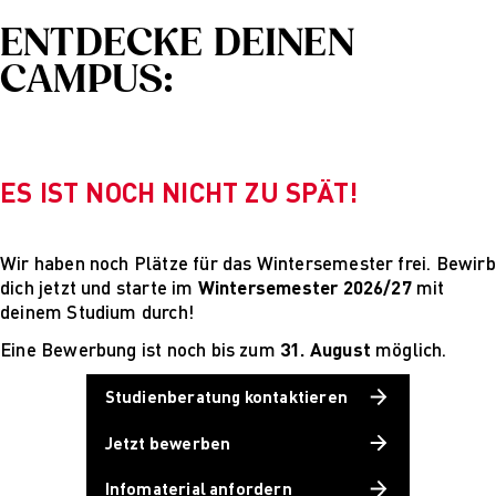
PARVENUE
ENTDECKE DEINEN
Creative Management
Creative
CAMPUS:
Management
Master Lecture
Series
Fashion and Design
ES IST NOCH NICHT ZU SPÄT!
Studies
Fashion and Design
Studies
Vortragsreihe „Was
Wir haben noch Plätze für das Wintersemester frei. Bewirb
ist Design?
dich jetzt und starte im
Wintersemester 2026/27
mit
The Fabric of My
deinem Studium durch!
Life
Eine Bewerbung ist noch bis zum
31. August
möglich.
Digital and Technical
Futures
Studienberatung kontaktieren
Digital and
Technical Futures
Jetzt bewerben
2019 Künstliche
Intelligenz
Infomaterial anfordern