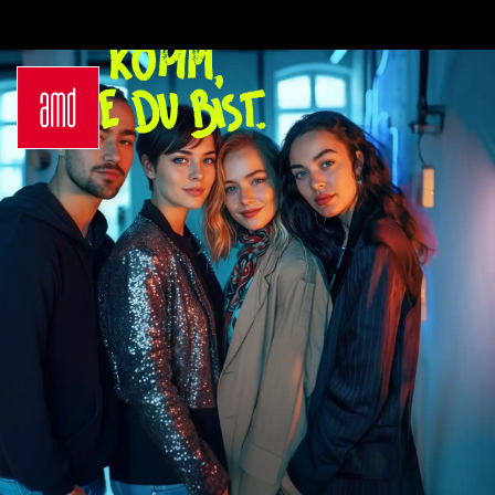
Bachelor
Über dein Studium
Industrie & Produkt
Bewerbungsprozess
Design
Zulassung
Innenarchitektur
Kosten & Finanzierung
Marken- &
FAQ
Kommunikationsdesign
Career Development an
Interior Design
der AMD
Mode Design
Networking
Mode &
International
Designmanagement
Auslandsprogramme
Fashion Journalism &
für unsere
Communication
Studierenden
Sustainability in
Internationale
Creative Industries
Partnerhochschulen
Fashion & Design
Studieren in
Management
Deutschland
Fashion Design
Studyplus
Master
Deinen Campus entdecken
Luxury Management
Berlin
Generatives Design &
Düsseldorf