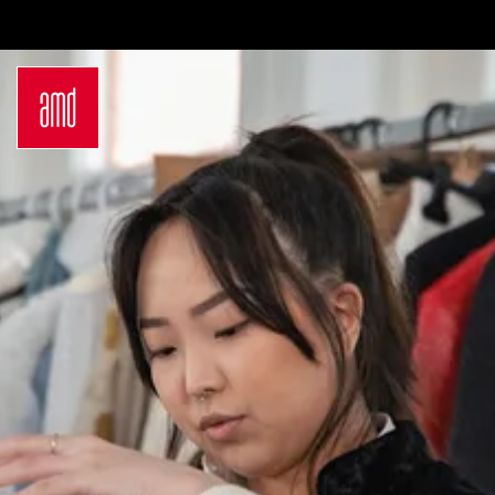
Bachelor
Über dein Studium
Industrie & Produkt
Bewerbungsprozess
Design
Zulassung
Innenarchitektur
Kosten & Finanzierung
Marken- &
FAQ
Kommunikationsdesign
Career Development an
Interior Design
der AMD
Mode Design
Networking
Mode &
International
Designmanagement
Auslandsprogramme
Fashion Journalism &
für unsere
Communication
Studierenden
Sustainability in
Internationale
Creative Industries
Partnerhochschulen
Fashion & Design
Studieren in
Management
Deutschland
Fashion Design
Studyplus
Master
Deinen Campus entdecken
Luxury Management
Berlin
Generatives Design &
Düsseldorf