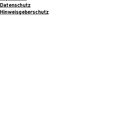
Mehr nachhaltige
Datenschutz
algorithmische
Hinweisgeberschutz
Innovation
The next wave of
disruptive fashion
tech
Sustainable Design
and Management
Sustainable Design
and Management
Utopie oder Realität
Ethische
Herausforderungen
der Digitalisierung
Lehrpersonal
Alumni
Blog
Projekte: Archiv
Presse
Jobs