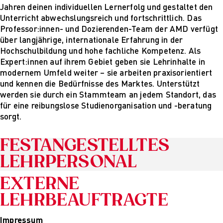
Jahren deinen individuellen Lernerfolg und gestaltet den
PARVENUE
Unterricht abwechslungsreich und fortschrittlich. Das
Creative Management
Professor:innen- und Dozierenden-Team der AMD verfügt
Creative
über langjährige, internationale Erfahrung in der
Management
Hochschulbildung und hohe fachliche Kompetenz. Als
Master Lecture
Expert:innen auf ihrem Gebiet geben sie Lehrinhalte in
Series
modernem Umfeld weiter – sie arbeiten praxisorientiert
Fashion and Design
und kennen die Bedürfnisse des Marktes. Unterstützt
Studies
werden sie durch ein Stammteam an jedem Standort, das
Fashion and Design
für eine reibungslose Studienorganisation und -beratung
Studies
sorgt.
Vortragsreihe „Was
ist Design?
The Fabric of My
FESTANGESTELLTES
Life
LEHRPERSONAL
Digital and Technical
Futures
EXTERNE
Digital and
Technical Futures
LEHRBEAUFTRAGTE
2019 Künstliche
Intelligenz
Impressum