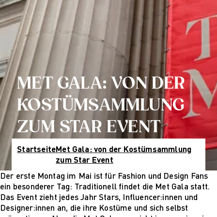
KI
Hamburg
Costume Design
München
Fashion Management
Online-Campus
Sustainability in
Wiesbaden
Fashion and Creative
Kontakt & Termine
Industries
Studienberatung
Nachhaltiges Design
Infotermine
Nachhaltiges Design
Über uns
MET GALA: VON DER
(berufsbegleitend)
Warum zur AMD
Nachhaltiges Design
Hochschule
KOSTÜMSAMMLUNG
Management
Leitbild und Historie
Nachhaltiges Design
Qualitätsmanagement
ZUM STAR EVENT
Management
Bildungsfamilie
(berufsbegleitend)
Forschung
Startseite
Met Gala: von der Kostümsammlung
Qualifizierung
Forschung
zum Star Event
Online-Campus
Cultures of
Berufsbegleitend
Perception
Der erste Montag im Mai ist für Fashion und Design Fans
Cultures of
ein besonderer Tag: Traditionell findet die Met Gala statt.
Perception
Das Event zieht jedes Jahr Stars, Influencer:innen und
Vortragsreihe „Was
Designer:innen an, die ihre Kostüme und sich selbst
ist Design?