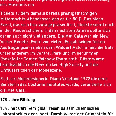
Mehr nachhaltige
des Museums ein.
algorithmische
Tickets zu dem damals bereits prestigeträchtigen
Innovation
Mitternachts-Abendessen gab es für 50 $. Das Mega-
The next wave of
Event, das sich heutzutage präsentiert, steckte somit noch
disruptive fashion
in den Kinderschuhen. In den nächsten Jahren sollte sich
tech
daran auch nicht viel ändern. Die Met Gala war ein New
Sustainable Design
Yorker Benefiz-Event von vielen. Es gab keinen festen
and Management
Austragungsort; neben dem Waldorf Astoria fand die Gala
Sustainable Design
unter anderem im Central Park und im berühmten
and Management
Rockefeller Center Rainbow Room statt. Gäste waren
Utopie oder Realität
hauptsächlich die New Yorker High Society und die
Ethische
Einflussreichen der Modeszene.
Herausforderungen
der Digitalisierung
Erst, als Modedesignerin Diana Vreeland 1972 die neue
Lehrpersonal
Beraterin des Costume Institutes wurde, veränderte sich
Alumni
die Met Gala.
Blog
Projekte: Archiv
175 Jahre Bildung
Presse
1848 hat Carl Remigius Fresenius sein Chemisches
Jobs
Laboratorium gegründet. Damit wurde der Grundstein für