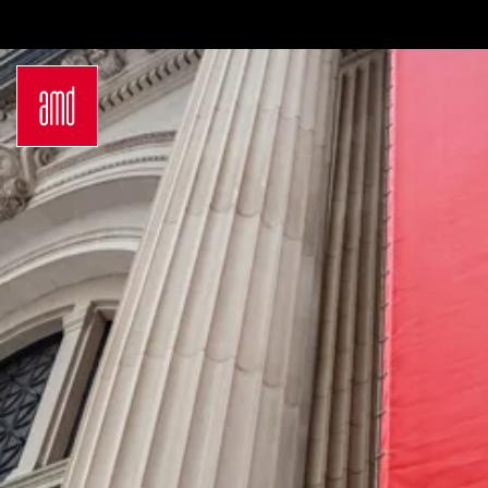
Bachelor
Über dein Studium
Industrie & Produkt
Bewerbungsprozess
Design
Zulassung
Innenarchitektur
Kosten & Finanzierung
Marken- &
FAQ
Kommunikationsdesign
Career Development an
Interior Design
der AMD
Mode Design
Networking
Mode &
International
Designmanagement
Auslandsprogramme
Fashion Journalism &
für unsere
Communication
Studierenden
Sustainability in
Internationale
Creative Industries
Partnerhochschulen
Fashion & Design
Studieren in
Management
Deutschland
Fashion Design
Studyplus
Master
Deinen Campus entdecken
Luxury Management
Berlin
Generatives Design &
Düsseldorf