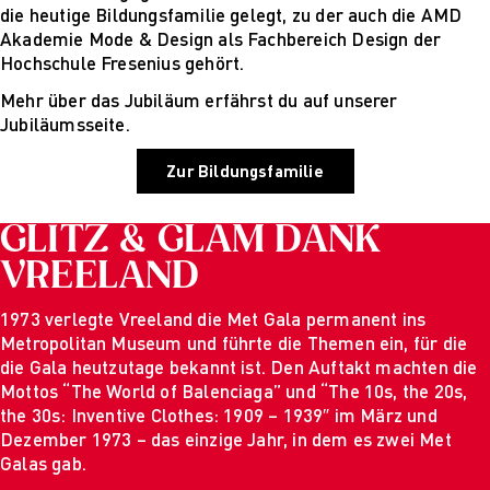
Für Unternehmen
die heutige Bildungsfamilie gelegt, zu der auch die AMD
Akademie Mode & Design als Fachbereich Design der
Hochschule Fresenius gehört.
Mehr über das Jubiläum erfährst du auf unserer
Jubiläumsseite.
Zur Bildungsfamilie
GLITZ & GLAM DANK
VREELAND
1973 verlegte Vreeland die Met Gala permanent ins
Metropolitan Museum und führte die Themen ein, für die
die Gala heutzutage bekannt ist. Den Auftakt machten die
Mottos “The World of Balenciaga” und “The 10s, the 20s,
the 30s: Inventive Clothes: 1909 – 1939″ im März und
Dezember 1973 – das einzige Jahr, in dem es zwei Met
Galas gab.