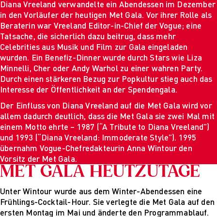
Diana Vreeland verwandelte ein Abendessen im Dezember
in den Vorläufer der heutigen Met Gala. Vor ihrer Rolle als
Beraterin war Vreeland Editor-in-Chief der Vogue; eine
Tatsache, die sicherlich dazu beitrug, dass mehr
Celebrities aus Musik und Film zur Gala eingeladen
wurden. Ein Benefiz-Dinner wurde durch Stars wie Liza
Minnelli, Cher oder Andy Warhol zu einer wahren Party.
Durch einen stärkeren Bezug zur Popkultur stieg auch das
Interesse der Öffentlichkeit an der Spendengala.
Der Einfluss von Diana Vreeland auf die Met Gala wird vor
allem dadurch deutlich, dass die Met Gala sie zwei Mal mit
einem Motto ehrte – 1987 (“A Tribute to Diana Vreeland”)
und 1993 (“Diana Vreeland: Immoderate Style”). 1995
übernahm Vogue-Chefredakteurin Anna Wintour den
Vorsitz der Met Gala.
MET GALA HEUTZUTAGE
Unter Wintour wurde aus dem Winter-Abendessen eine
Frühlings-Cocktail-Hour. Sie verlegte die Met Gala auf den
ersten Montag im Mai und änderte den Programmablauf.