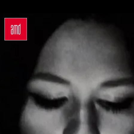
Bachelor
Über dein Studium
Industrie & Produkt
Bewerbungsprozess
Design
Zulassung
Innenarchitektur
Kosten & Finanzierung
Marken- &
FAQ
Kommunikationsdesign
Career Development an
Interior Design
der AMD
Mode Design
Networking
Mode &
International
Designmanagement
Auslandsprogramme
Fashion Journalism &
für unsere
Communication
Studierenden
Sustainability in
Internationale
Creative Industries
Partnerhochschulen
Fashion & Design
Studieren in
Management
Deutschland
Fashion Design
Studyplus
Master
Deinen Campus entdecken
Luxury Management
Berlin
Generatives Design &
Düsseldorf