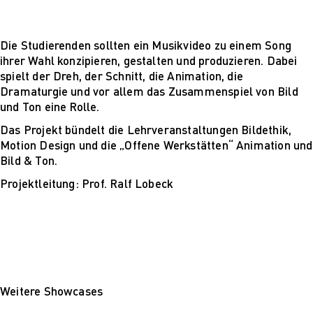
Mehr nachhaltige
algorithmische
Innovation
Die Studierenden sollten ein Musikvideo zu einem Song
The next wave of
ihrer Wahl konzipieren, gestalten und produzieren. Dabei
disruptive fashion
spielt der Dreh, der Schnitt, die Animation, die
tech
Dramaturgie und vor allem das Zusammenspiel von Bild
Sustainable Design
und Ton eine Rolle.
and Management
Sustainable Design
Das Projekt bündelt die Lehrveranstaltungen Bildethik,
and Management
Motion Design und die „Offene Werkstätten“ Animation und
Utopie oder Realität
Bild & Ton.
Ethische
Projektleitung: Prof. Ralf Lobeck
Herausforderungen
der Digitalisierung
Lehrpersonal
Alumni
Blog
Projekte: Archiv
Presse
Weitere Showcases
Jobs