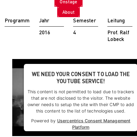
Onstage
PARVENUE
Creative Management
About
Creative
Programm
Jahr
Semester
Leitung
Management
Master Lecture
2016
4
Prof. Ralf
Series
Lobeck
Fashion and Design
Studies
Fashion and Design
Studies
Vortragsreihe „Was
WE NEED YOUR CONSENT TO LOAD THE
ist Design?
YOUTUBE SERVICE!
The Fabric of My
This content is not permitted to load due to trackers
Life
that are not disclosed to the visitor. The website
Digital and Technical
owner needs to setup the site with their CMP to add
Futures
this content to the list of technologies used.
Digital and
Technical Futures
Powered by
Usercentrics Consent Management
2019 Künstliche
Platform
Intelligenz