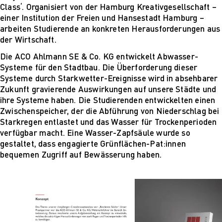
Mehr nachhaltige
Class‘. Organisiert von der Hamburg Kreativgesellschaft –
algorithmische
einer Institution der Freien und Hansestadt Hamburg –
Innovation
arbeiten Studierende an konkreten Herausforderungen aus
The next wave of
der Wirtschaft.
disruptive fashion
Die ACO Ahlmann SE & Co. KG entwickelt Abwasser-
tech
Systeme für den Stadtbau. Die Überforderung dieser
Sustainable Design
Systeme durch Starkwetter-Ereignisse wird in absehbarer
and Management
Zukunft gravierende Auswirkungen auf unsere Städte und
Sustainable Design
ihre Systeme haben. Die Studierenden entwickelten einen
and Management
Zwischenspeicher, der die Abführung von Niederschlag bei
Utopie oder Realität
Starkregen entlastet und das Wasser für Trockenperioden
Ethische
verfügbar macht. Eine Wasser-Zapfsäule wurde so
Herausforderungen
gestaltet, dass engagierte Grünflächen-Pat:innen
der Digitalisierung
bequemen Zugriff auf Bewässerung haben.
Lehrpersonal
Alumni
Blog
Projekte: Archiv
Presse
Jobs