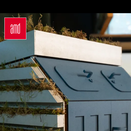
Bachelor
Über dein Studium
Industrie & Produkt
Bewerbungsprozess
Design
Zulassung
Innenarchitektur
Kosten & Finanzierung
Marken- &
FAQ
Kommunikationsdesign
Career Development an
Interior Design
der AMD
Mode Design
Networking
Mode &
International
Designmanagement
Auslandsprogramme
Fashion Journalism &
für unsere
Communication
Studierenden
Sustainability in
Internationale
Creative Industries
Partnerhochschulen
Fashion & Design
Studieren in
Management
Deutschland
Fashion Design
Studyplus
Master
Deinen Campus entdecken
Luxury Management
Berlin
Generatives Design &
Düsseldorf