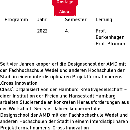
Onstage
PARVENUE
Creative Management
About
Creative
Programm
Jahr
Semester
Leitung
Management
Master Lecture
2022
4.
Prof.
Series
Borkenhagen,
Fashion and Design
Prof. Pfromm
Studies
Fashion and Design
Studies
Seit vier Jahren kooperiert die Designschool der AMD mit
Vortragsreihe „Was
der Fachhochschule Wedel und anderen Hochschulen der
ist Design?
Stadt in einem interdisziplinären Projektformat namens
The Fabric of My
‚Cross Innovation
Life
Class‘. Organisiert von der Hamburg Kreativgesellschaft –
Digital and Technical
einer Institution der Freien und Hansestadt Hamburg –
Futures
arbeiten Studierende an konkreten Herausforderungen aus
Digital and
der Wirtschaft. Seit vier Jahren kooperiert die
Technical Futures
Designschool der AMD mit der Fachhochschule Wedel und
2019 Künstliche
anderen Hochschulen der Stadt in einem interdisziplinären
Intelligenz
Projektformat namens ‚Cross Innovation