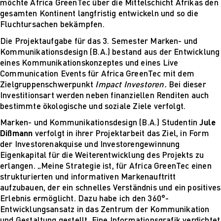
möchte Africa GreenTec über die Mittelschicht Afrikas den
Mehr nachhaltige
gesamten Kontinent langfristig entwickeln und so die
algorithmische
Fluchtursachen bekämpfen.
Innovation
The next wave of
Die Projektaufgabe für das 3. Semester Marken- und
disruptive fashion
Kommunikationsdesign (B.A.) bestand aus der Entwicklung
tech
eines Kommunikationskonzeptes und eines Live
Sustainable Design
Communication Events für Africa GreenTec mit dem
and Management
Zielgruppenschwerpunkt
Impact Investoren.
Bei dieser
Sustainable Design
Investitionsart werden neben finanziellen Renditen auch
and Management
bestimmte ökologische und soziale Ziele verfolgt.
Utopie oder Realität
Marken- und Kommunikationsdesign (B.A.) Studentin
Jule
Ethische
Dißmann
verfolgt in ihrer Projektarbeit das Ziel, in Form
Herausforderungen
der Investorenakquise und Investorengewinnung
der Digitalisierung
Eigenkapital für die Weiterentwicklung des Projekts zu
Lehrpersonal
erlangen. „Meine Strategie ist, für Africa GreenTec einen
Alumni
strukturierten und informativen Markenauftritt
Blog
aufzubauen, der ein schnelles Verständnis und ein positives
Projekte: Archiv
Erlebnis ermöglicht. Dazu habe ich den 360°-
Presse
Entwicklungsansatz in das Zentrum der Kommunikation
Jobs
und Gestaltung gestellt. Eine Informationsgrafik verdichtet