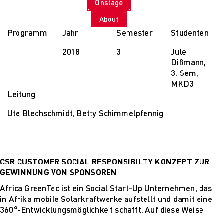
Onstage
PARVENUE
Creative Management
About
Creative
Programm
Jahr
Semester
Studenten
Management
Master Lecture
2018
3
Jule
Series
Dißmann,
Fashion and Design
3. Sem,
Studies
MKD3
Fashion and Design
Leitung
Studies
Ute Blechschmidt, Betty Schimmelpfennig
Vortragsreihe „Was
ist Design?
The Fabric of My
Life
Digital and Technical
CSR CUSTOMER SOCIAL RESPONSIBILTY KONZEPT ZUR
Futures
GEWINNUNG VON SPONSOREN
Digital and
Africa GreenTec ist ein Social Start-Up Unternehmen, das
Technical Futures
in Afrika mobile Solarkraftwerke aufstellt und damit eine
2019 Künstliche
360°-Entwicklungsmöglichkeit schafft. Auf diese Weise
Intelligenz