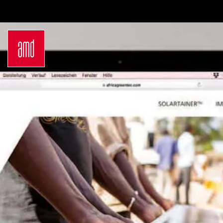
Bachelor
Über dein Studium
Industrie & Produkt
Bewerbungsprozess
Design
Zulassung
Innenarchitektur
Kosten & Finanzierung
Marken- &
FAQ
Kommunikationsdesign
Career Development an
Interior Design
der AMD
Mode Design
Networking
Mode &
International
Designmanagement
Auslandsprogramme
Fashion Journalism &
für unsere
Communication
Studierenden
Sustainability in
Internationale
Creative Industries
Partnerhochschulen
Fashion & Design
Studieren in
Management
Deutschland
Fashion Design
Studyplus
Master
Deinen Campus entdecken
Luxury Management
Berlin
Generatives Design &
Düsseldorf