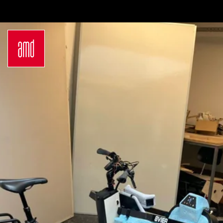
Bachelor
Über dein Studium
Industrie & Produkt
Bewerbungsprozess
Design
Zulassung
Innenarchitektur
Kosten & Finanzierung
Marken- &
FAQ
Kommunikationsdesign
Career Development an
Interior Design
der AMD
Mode Design
Networking
Mode &
International
Designmanagement
Auslandsprogramme
Fashion Journalism &
für unsere
Communication
Studierenden
Sustainability in
Internationale
Creative Industries
Partnerhochschulen
Fashion & Design
Studieren in
Management
Deutschland
Fashion Design
Studyplus
Master
Deinen Campus entdecken
Luxury Management
Berlin
Generatives Design &
Düsseldorf