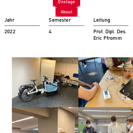
Onstage
PARVENUE
Creative Management
About
Creative
Jahr
Semester
Leitung
Management
Master Lecture
2022
4
Prof. Dipl. Des.
Series
Eric Pfromm
Fashion and Design
Studies
Fashion and Design
Studies
Vortragsreihe „Was
ist Design?
The Fabric of My
Life
Digital and Technical
Futures
Digital and
Technical Futures
2019 Künstliche
Intelligenz