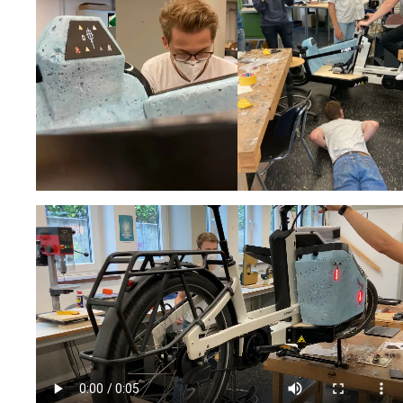
Mehr nachhaltige
algorithmische
Innovation
The next wave of
disruptive fashion
tech
Sustainable Design
and Management
Sustainable Design
and Management
Utopie oder Realität
Ethische
Herausforderungen
der Digitalisierung
Lehrpersonal
Alumni
Blog
Projekte: Archiv
Presse
Jobs