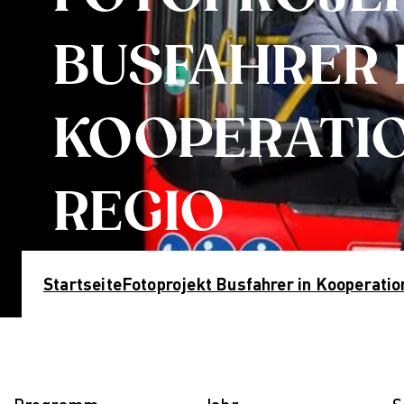
Industries
Mü
Nachhaltiges Design
On
BUSFAHRER 
Nachhaltiges Design (berufsbegleitend)
Wi
Nachhaltiges Design Management
Kont
Nachhaltiges Design Management
St
KOOPERATIO
(berufsbegleitend)
In
Qualifizierung
Über
Online-Campus
Wa
REGIO
Berufsbegleitend
Ho
L
Q
B
Startseite
Fotoprojekt Busfahrer in Kooperatio
Fo
F
C