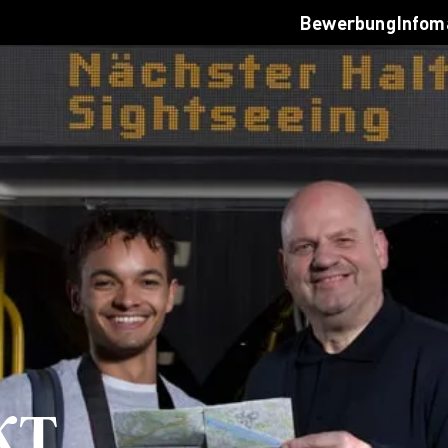
 dein Studium
Infoverans
Bewerbung
Infom
werbungsprozess
Jetzt bera
lassung
Login
sten & Finanzierung
Infomateri
Q
Jetzt bewe
reer Development an der AMD
tworking
ternational
uslandsprogramme für unsere
tudierenden
nternationale Partnerhochschulen
tudieren in Deutschland
udyplus
en Campus entdecken
rlin
sseldorf
KT
mburg