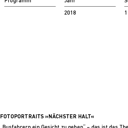
Programm
Jahr
S
C
2018
1
F
D
S
FOTOPORTRAITS »NÄCHSTER HALT«
„Busfahrern ein Gesicht zu geben“ – das ist das Them