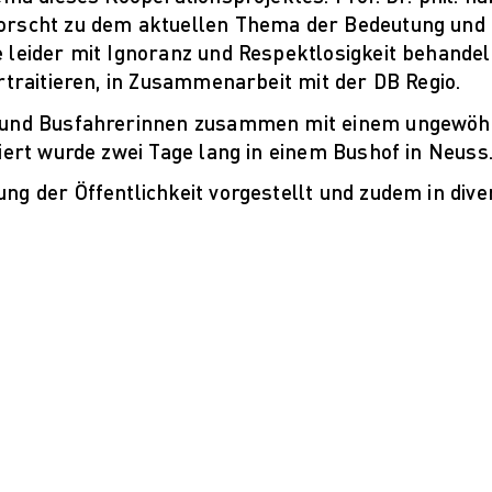
Ethische Herausforderungen der
forscht zu dem aktuellen Thema der Bedeutung un
Digitalisierung
 leider mit Ignoranz und Respektlosigkeit behandel
hrpersonal
rtraitieren, in Zusammenarbeit mit der DB Regio.
umni
r und Busfahrerinnen zusammen mit einem ungewöhn
iert wurde zwei Tage lang in einem Bushof in Neuss
ekte: Archiv
ng der Öffentlichkeit vorgestellt und zudem in div
se
s
Unternehmen