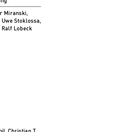
ung
r Miranski,
. Uwe Stoklossa,
. Ralf Lobeck
l. Christian T.