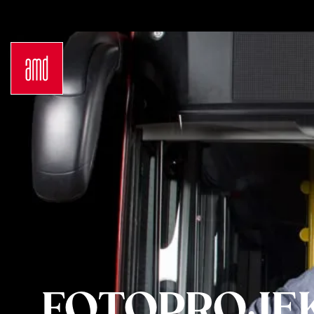
Bachelor
Über
Industrie & Produkt Design
Be
Innenarchitektur
Zu
Marken- & Kommunikationsdesign
Ko
Interior Design
FA
Mode Design
Ca
Mode & Designmanagement
Ne
Fashion Journalism & Communication
In
Sustainability in Creative Industries
A
Fashion & Design Management
S
Fashion Design
I
Master
S
Luxury Management
St
Generatives Design & KI
Dein
Costume Design
Be
Fashion Management
Dü
FOTOPROJE
Sustainability in Fashion and Creative
Ha