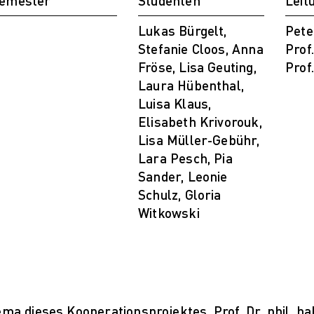
emester
PARVENUE
Studenten
Leit
reative Management
Lukas Bürgelt,
Pete
Creative Management
Stefanie Cloos, Anna
Prof
Master Lecture Series
Fröse, Lisa Geuting,
Prof
ashion and Design Studies
Laura Hübenthal,
Fashion and Design Studies
Luisa Klaus,
Vortragsreihe „Was ist Design?
Elisabeth Krivorouk,
The Fabric of My Life
Lisa Müller-Gebühr,
igital and Technical Futures
Lara Pesch, Pia
Digital and Technical Futures
Sander, Leonie
2019 Künstliche Intelligenz
Schulz, Gloria
Mehr nachhaltige algorithmische
Witkowski
Innovation
The next wave of disruptive fashion
tech
ustainable Design and Management
Sustainable Design and Management
Utopie oder Realität
a dieses Kooperationsprojektes. Prof. Dr. phil. habi