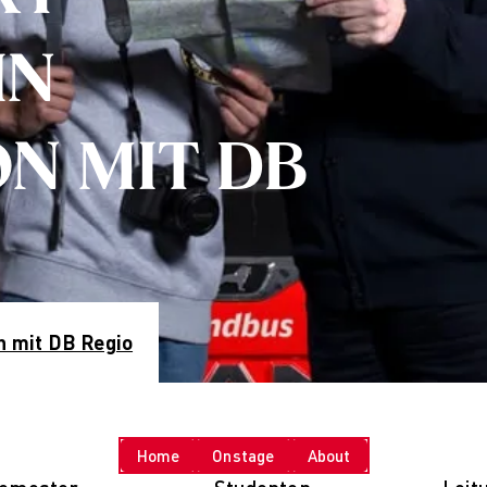
nchen
line-Campus
IN
esbaden
akt & Termine
udienberatung
N MIT DB
fotermine
 uns
rum zur AMD
chschule
eitbild und Historie
ualitätsmanagement
ildungsfamilie
n mit DB Regio
rschung
orschung
ultures of Perception
Cultures of Perception
Home
Onstage
About
Vortragsreihe „Was ist Design?