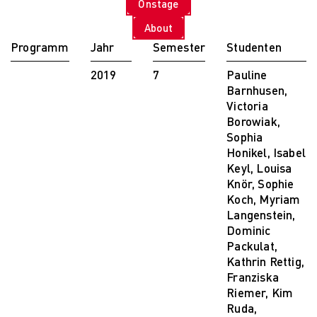
Onstage
PARVENUE
Creative Management
About
Creative
Programm
Jahr
Semester
Studenten
Management
Master Lecture
2019
7
Pauline
Series
Barnhusen,
Fashion and Design
Victoria
Studies
Borowiak,
Fashion and Design
Sophia
Studies
Honikel, Isabel
Vortragsreihe „Was
Keyl, Louisa
ist Design?
Knör, Sophie
The Fabric of My
Koch, Myriam
Life
Langenstein,
Digital and Technical
Dominic
Futures
Packulat,
Digital and
Kathrin Rettig,
Technical Futures
Franziska
2019 Künstliche
Riemer, Kim
Intelligenz
Ruda,