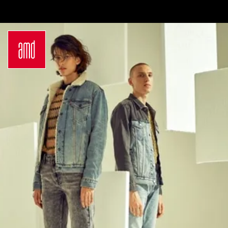
Bachelor
Über dein Studium
Industrie & Produkt
Bewerbungsprozess
Design
Zulassung
Innenarchitektur
Kosten & Finanzierung
Marken- &
FAQ
Kommunikationsdesign
Career Development an
Interior Design
der AMD
Mode Design
Networking
Mode &
International
Designmanagement
Auslandsprogramme
Fashion Journalism &
für unsere
Communication
Studierenden
Sustainability in
Internationale
Creative Industries
Partnerhochschulen
Fashion & Design
Studieren in
Management
Deutschland
Fashion Design
Studyplus
Master
Deinen Campus entdecken
Luxury Management
Berlin
Generatives Design &
Düsseldorf