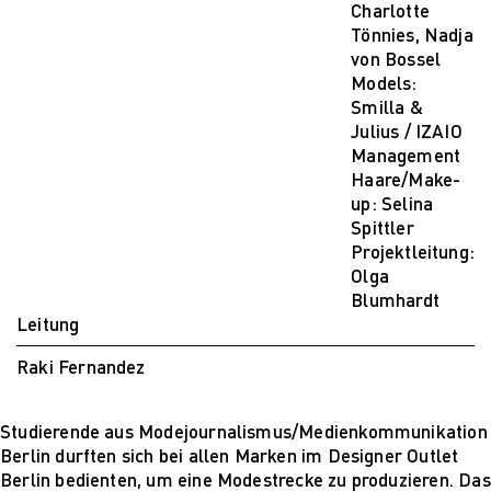
Mehr nachhaltige
Charlotte
algorithmische
Tönnies, Nadja
Innovation
von Bossel
The next wave of
Models:
disruptive fashion
Smilla &
tech
Julius / IZAIO
Sustainable Design
Management
and Management
Haare/Make-
Sustainable Design
up: Selina
and Management
Spittler
Utopie oder Realität
Projektleitung:
Ethische
Olga
Herausforderungen
Blumhardt
der Digitalisierung
Leitung
Lehrpersonal
Raki Fernandez
Alumni
Blog
Projekte: Archiv
Studierende aus Modejournalismus/Medienkommunikation
Presse
Berlin durften sich bei allen Marken im Designer Outlet
Jobs
Berlin bedienten, um eine Modestrecke zu produzieren. Das