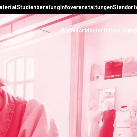
taltung finden
aterial
Studienberatung
Infoveranstaltungen
Standort
ten lassen
al bestellen
Bachelor
Master
Online-Cam
rben