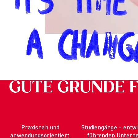
GUTE GRÜNDE F
Praxisnah und
Studiengänge – entwi
anwendungsorientiert.
führenden Untern