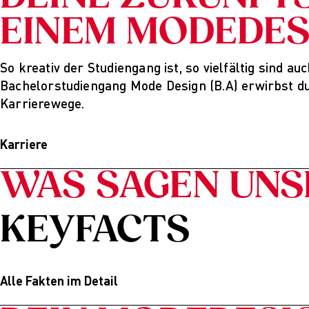
EINEM MODEDES
So kreativ der Studiengang ist, so vielfältig sind 
Bachelorstudiengang Mode Design (B.A) erwirbst du 
Karrierewege.
Karriere
WAS SAGEN UNS
Du erwirbst alle nötigen Fähigkeiten, um selbst Fa
mit der Gründung deiner eigenen Brand. Viele Alu
Labels gegründet: Acne Studios, Marco Polo, MCQ A
KEYFACTS
Marant, R13, Mulberry, J.W.Anderson, Iris van Herpen
Cinque, Mytheresa, H&M, Diesel.
Wenn du dich für die Arbeit im Modedesign entschei
Alle Fakten im Detail
Materialauswahl. Im Trendscouting kannst du Farb