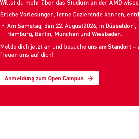
Willst du mehr über das Studium an der AMD wisse
Erlebe Vorlesungen, lerne Dozierende kennen, ent
Le
Am Samstag
,
den 22. August2026
,
in Düsseldorf,
Al
Hamburg, Berlin, München und Wiesbaden.
Blog
Melde dich jetzt an und besuche
uns am Standort
– 
Proj
freuen uns auf dich!
Pres
Job
Für 
Anmeldung zum Open Campus