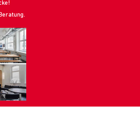
cke!
Beratung.