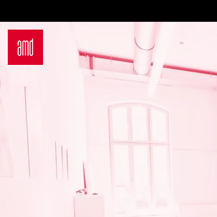
Bachelor
Über
Industrie & Produkt Design
Be
Innenarchitektur
Zu
Marken- & Kommunikationsdesign
Ko
Interior Design
FA
Mode Design
Ca
Mode & Designmanagement
Ne
Fashion Journalism & Communication
In
Sustainability in Creative Industries
A
Fashion & Design Management
S
Fashion Design
I
Master
S
Luxury Management
St
Generatives Design & KI
Dein
Costume Design
Be
Fashion Management
Dü
Sustainability in Fashion and Creative
Ha