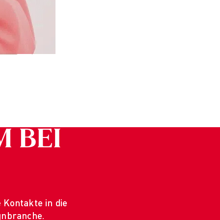
M BEI
 Kontakte in die
gnbranche.