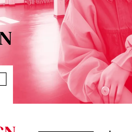
nchen
line-Campus
esbaden
akt & Termine
GN
udienberatung
fotermine
 uns
rum zur AMD
chschule
eitbild und Historie
ualitätsmanagement
ildungsfamilie
rschung
orschung
ultures of Perception
Cultures of Perception
Vortragsreihe „Was ist Design?