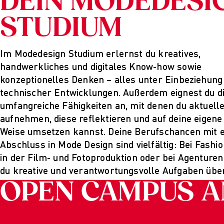
DEIN MODEDESI
C
STUDIUM
F
Im Modedesign Studium erlernst du kreatives,
handwerkliches und digitales Know-how sowie
konzeptionelles Denken – alles unter Einbeziehung
technischer Entwicklungen. Außerdem eignest du d
D
umfangreiche Fähigkeiten an, mit denen du aktuell
aufnehmen, diese reflektieren und auf deine eigene
Weise umsetzen kannst. Deine Berufschancen mit 
Abschluss in Mode Design sind vielfältig: Bei Fashi
in der Film- und Fotoproduktion oder bei Agenture
du kreative und verantwortungsvolle Aufgaben üb
OPEN CAMPUS A
S