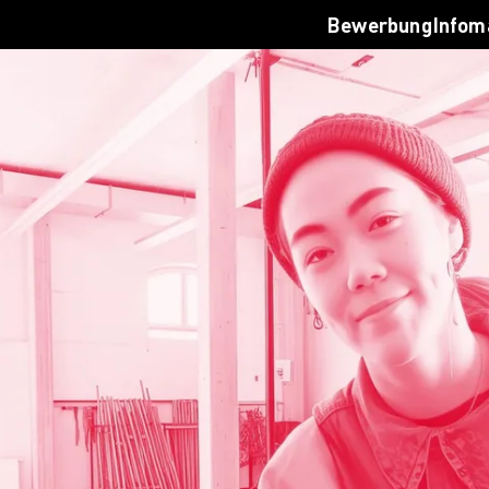
 dein Studium
Infoverans
Bewerbung
Infom
werbungsprozess
Jetzt bera
lassung
Login
sten & Finanzierung
Infomateri
Q
Jetzt bewe
reer Development an der AMD
tworking
ternational
uslandsprogramme für unsere
tudierenden
nternationale Partnerhochschulen
tudieren in Deutschland
udyplus
en Campus entdecken
rlin
sseldorf
mburg