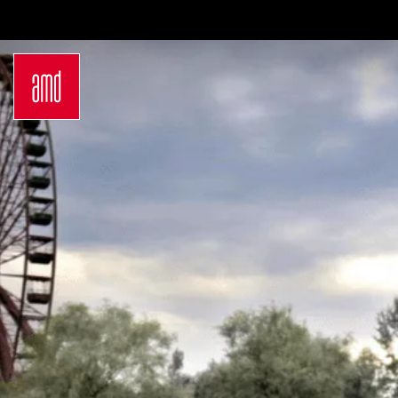
Bachelor
Über dein Studium
Industrie & Produkt
Bewerbungsprozess
Design
Zulassung
Innenarchitektur
Kosten & Finanzierung
Marken- &
FAQ
Kommunikationsdesign
Career Development an
Interior Design
der AMD
Mode Design
Networking
Mode &
International
Designmanagement
Auslandsprogramme
Fashion Journalism &
für unsere
Communication
Studierenden
Sustainability in
Internationale
Creative Industries
Partnerhochschulen
Fashion & Design
Studieren in
Management
Deutschland
Fashion Design
Studyplus
Master
Deinen Campus entdecken
Luxury Management
Berlin
Generatives Design &
Düsseldorf