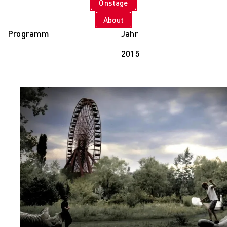
Onstage
PARVENUE
Creative Management
About
Creative
Programm
Jahr
Management
Master Lecture
2015
Series
Fashion and Design
Studies
Fashion and Design
Studies
Vortragsreihe „Was
ist Design?
The Fabric of My
Life
Digital and Technical
Futures
Digital and
Technical Futures
2019 Künstliche
Intelligenz