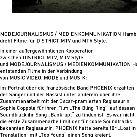
Mehr nachhaltige
algorithmische
Innovation
The next wave of
disruptive fashion
MODEJOURNALISMUS / MEDIENKOMMUNIKATION Hamb
tech
dreht Filme für DISTRICT MTV und MTV Style.
Sustainable Design
and Management
In einer außergewöhnlichen Kooperation
Sustainable Design
zwischen DISTRICT MTV, MTV Style
and Management
und MODEJOURNALISMUS / MEDIENKOMMUNIKATION H
Utopie oder Realität
entstanden Filme in der Verbindung
Ethische
von MUSIC VIDEO, MODE und MUSIK:
Herausforderungen
Im Porträt über die französische Band PHOENIX erzählen
der Digitalisierung
der Sänger und der Bassist unter anderem über ihre
Lehrpersonal
Zusammenarbeit mit der Oscar-prämierten Regisseurin
Alumni
Sophia Coppola für ihren Film „The Bling Ring“, auf dessen
Blog
Soundtrack ihr Song „Bankrupt“ zu finden ist. Es war nicht
Projekte: Archiv
die erste Zusammenarbeit mit der für coole Soundtracks
Presse
bekannten Regisseurin. PHOENIX hatte bereits für „Lost in
Jobs
Translation“ mit „Too Young“ einen Song kreiert.