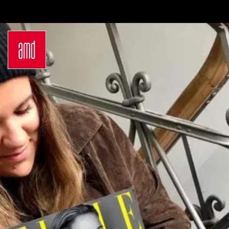
Bachelor
Über dein Studium
Industrie & Produkt
Bewerbungsprozess
Design
Zulassung
Innenarchitektur
Kosten & Finanzierung
Marken- &
FAQ
Kommunikationsdesign
Career Development an
Interior Design
der AMD
Mode Design
Networking
Mode &
International
Designmanagement
Auslandsprogramme
Fashion Journalism &
für unsere
Communication
Studierenden
Sustainability in
Internationale
Creative Industries
Partnerhochschulen
Fashion & Design
Studieren in
Management
Deutschland
Fashion Design
Studyplus
Master
Deinen Campus entdecken
Luxury Management
Berlin
Generatives Design &
Düsseldorf