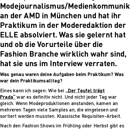
Modejournalismus/Medienkommunik
PARVENUE
Creative Management
an der AMD in München und hat ihr
Creative
Praktikum in der Moderedaktion der
Management
Master Lecture
ELLE absolviert. Was sie gelernt hat
Series
und ob die Vorurteile über die
Fashion and Design
Studies
Fashion Branche wirklich wahr sind,
Fashion and Design
hat sie uns im Interview verraten.
Studies
Vortragsreihe „Was
Was genau waren deine Aufgaben beim Praktikum? Was
ist Design?
war dein Praktikumsalltag?
The Fabric of My
Life
Eines kann ich sagen: Wie bei
„Der Teufel trägt
Digital and Technical
Prada“
war es definitiv nicht. Und nicht jeder Tag war
Futures
gleich. Wenn Modeproduktionen anstanden, kamen an
Digital and
mehreren Tagen viele Samples an, die eingelesen und
Technical Futures
sortiert werden mussten. Klassische Requisiten-Arbeit.
2019 Künstliche
Nach den Fashion Shows im Frühling oder Herbst gibt es
Intelligenz