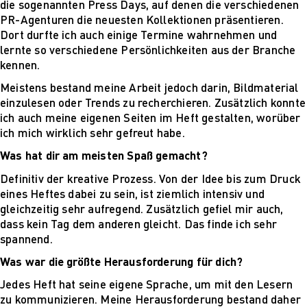
die sogenannten Press Days, auf denen die verschiedenen
Mehr nachhaltige
PR-Agenturen die neuesten Kollektionen präsentieren.
algorithmische
Dort durfte ich auch einige Termine wahrnehmen und
Innovation
lernte so verschiedene Persönlichkeiten aus der Branche
The next wave of
kennen.
disruptive fashion
tech
Meistens bestand meine Arbeit jedoch darin, Bildmaterial
Sustainable Design
einzulesen oder Trends zu recherchieren. Zusätzlich konnte
and Management
ich auch meine eigenen Seiten im Heft gestalten, worüber
Sustainable Design
ich mich wirklich sehr gefreut habe.
and Management
Was hat dir am meisten Spaß gemacht?
Utopie oder Realität
Ethische
Definitiv der kreative Prozess. Von der Idee bis zum Druck
Herausforderungen
eines Heftes dabei zu sein, ist ziemlich intensiv und
der Digitalisierung
gleichzeitig sehr aufregend. Zusätzlich gefiel mir auch,
Lehrpersonal
dass kein Tag dem anderen gleicht. Das finde ich sehr
Alumni
spannend.
Blog
Was war die größte Herausforderung für dich?
Projekte: Archiv
Presse
Jedes Heft hat seine eigene Sprache, um mit den Lesern
Jobs
zu kommunizieren. Meine Herausforderung bestand daher