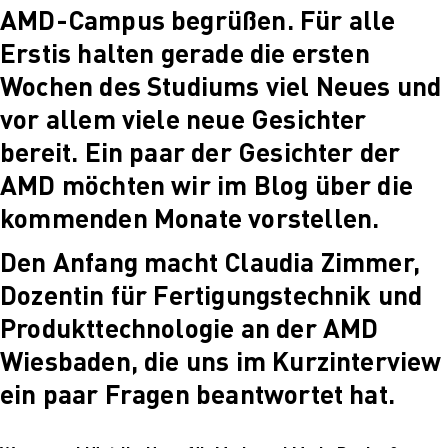
AMD-Campus begrüßen. Für alle
PARVENUE
Creative Management
Erstis halten gerade die ersten
Creative
Wochen des Studiums viel Neues und
Management
Master Lecture
vor allem viele neue Gesichter
Series
bereit. Ein paar der Gesichter der
Fashion and Design
Studies
AMD möchten wir im Blog über die
Fashion and Design
kommenden Monate vorstellen.
Studies
Vortragsreihe „Was
Den Anfang macht Claudia Zimmer,
ist Design?
The Fabric of My
Dozentin für Fertigungstechnik und
Life
Produkttechnologie an der AMD
Digital and Technical
Futures
Wiesbaden, die uns im Kurzinterview
Digital and
ein paar Fragen beantwortet hat.
Technical Futures
2019 Künstliche
Intelligenz