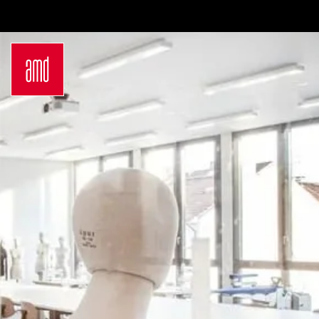
Bachelor
Über dein Studium
Industrie & Produkt
Bewerbungsprozess
Design
Zulassung
Innenarchitektur
Kosten & Finanzierung
Marken- &
FAQ
Kommunikationsdesign
Career Development an
Interior Design
der AMD
Mode Design
Networking
Mode &
International
Designmanagement
Auslandsprogramme
Fashion Journalism &
für unsere
Communication
Studierenden
Sustainability in
Internationale
Creative Industries
Partnerhochschulen
Fashion & Design
Studieren in
Management
Deutschland
Fashion Design
Studyplus
Master
Deinen Campus entdecken
Luxury Management
Berlin
Generatives Design &
Düsseldorf