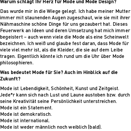
Warum schlägt Ihr Herz für Mode und Mode Design?
Mehr nachhaltige
algorithmische
Das wurde mir in die Wiege gelegt. Ich habe meiner Mutter
Innovation
immer mit staunenden Augen zugeschaut, wie sie mit ihrer
The next wave of
Nähmaschine schöne Dinge für uns gezaubert hat. Dieses
disruptive fashion
Feuerwerk an Ideen und deren Umsetzung hat mich immer
tech
begeistert – auch wenn viele die Mode als eine Scheinwelt
Sustainable Design
bezeichnen. Ich weiß und glaube fest daran, dass Mode für
and Management
viele viel mehr ist, als die Kleider, die sie auf dem Leibe
Sustainable Design
tragen. Eigentlich könnte ich rund um die Uhr über Mode
and Management
philosophieren.
Utopie oder Realität
Was bedeutet Mode für Sie? Auch im Hinblick auf die
Ethische
Zukunft?
Herausforderungen
der Digitalisierung
Mode ist Lebendigkeit, Schönheit, Kunst und Zeitgeist.
Lehrpersonal
Jede*r kann sich nach Lust und Laune austoben bzw. durch
Alumni
seine Kreativität seine Persönlichkeit unterstreichen.
Blog
Mode ist ein Statement.
Projekte: Archiv
Mode ist demokratisch.
Presse
Mode ist international.
Jobs
Mode ist weder männlich noch weiblich (bald).