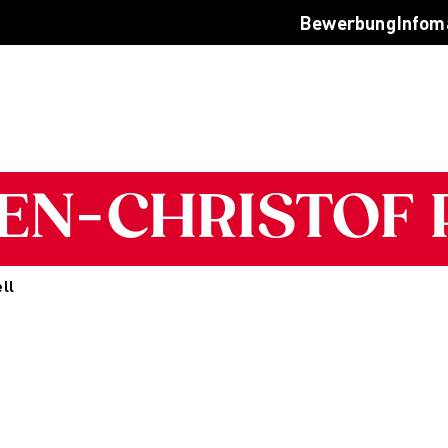
 dein Studium
Infoverans
Bewerbung
Infom
werbungsprozess
Jetzt bera
lassung
Login
sten & Finanzierung
Infomateri
Q
Jetzt bewe
reer Development an der AMD
tworking
SVEN-CHRISTOF
ternational
uslandsprogramme für unsere
tudierenden
nternationale Partnerhochschulen
ll
tudieren in Deutschland
udyplus
en Campus entdecken
rlin
sseldorf
mburg