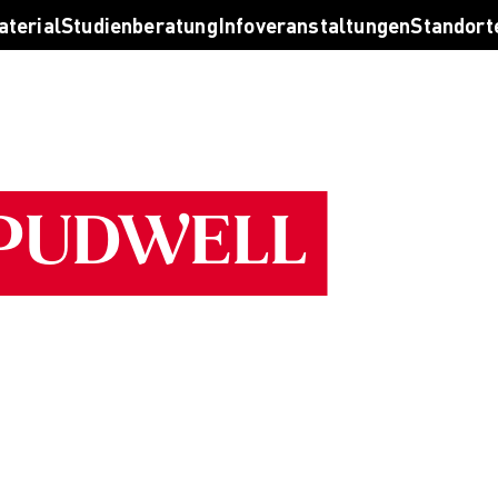
taltung finden
aterial
Studienberatung
Infoveranstaltungen
Standort
ten lassen
al bestellen
Bachelor
Master
Online-Cam
rben
 PUDWELL