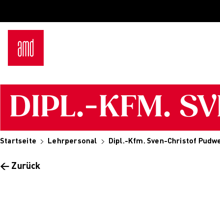
Bachelor
Über
Industrie & Produkt Design
Be
Innenarchitektur
Zu
Marken- & Kommunikationsdesign
Ko
Interior Design
FA
Mode Design
Ca
Mode & Designmanagement
Ne
DIPL.-KFM. 
Fashion Journalism & Communication
In
Sustainability in Creative Industries
A
Fashion & Design Management
S
Fashion Design
I
Startseite
Lehrpersonal
Dipl.-Kfm. Sven-Christof Pudwe
Master
S
Luxury Management
St
← Zurück
Generatives Design & KI
Dein
Costume Design
Be
Fashion Management
Dü
Sustainability in Fashion and Creative
Ha