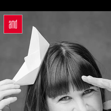
Bachelor
Über dein Studium
Industrie & Produkt
Bewerbungsprozess
Design
Zulassung
Innenarchitektur
Kosten & Finanzierung
Marken- &
FAQ
Kommunikationsdesign
Career Development an
Interior Design
der AMD
Mode Design
Networking
Mode &
International
Designmanagement
Auslandsprogramme
Fashion Journalism &
für unsere
Communication
Studierenden
Sustainability in
Internationale
Creative Industries
Partnerhochschulen
Fashion & Design
Studieren in
Management
Deutschland
Fashion Design
Studyplus
Master
Deinen Campus entdecken
Luxury Management
Berlin
Generatives Design &
Düsseldorf