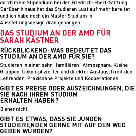
durch mein Stipendium bei der Friedrich-Ebert-Stiftung.
Mehr nachhaltige
Darüber hinaus hat das Studieren Lust auf mehr bereitet
algorithmische
und ich habe noch ein Master Studium in
Innovation
Ausstellungsdesign dran gehangen.
The next wave of
disruptive fashion
DAS STUDIUM AN DER AMD FÜR
tech
SARAH KÄSTNER
Sustainable Design
and Management
RÜCKBLICKEND: WAS BEDEUTET DAS
STUDIUM AN DER AMD FÜR SIE?
Sustainable Design
and Management
Studieren in einer sehr „familiären“ Atmosphäre. Kleine
Utopie oder Realität
Gruppen. Unkomplizierter und direkter Austausch mit den
Ethische
Lehrenden. Praxisnahe Projekte und Kooperationen.
Herausforderungen
GIBT ES PREISE ODER AUSZEICHNUNGEN, DIE
der Digitalisierung
SIE NACH IHREM STUDIUM
Lehrpersonal
ERHALTEN HABEN?
Alumni
Bisher nicht.
Blog
Projekte: Archiv
GIBT ES ETWAS, DASS SIE JUNGEN
Presse
STUDIERENDEN GERNE MIT AUF DEN WEG
Jobs
GEBEN WÜRDEN?