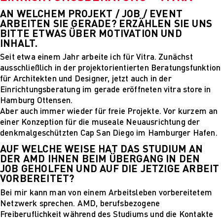
PARVENUE
AN WELCHEM PROJEKT / JOB / EVENT
Creative Management
ARBEITEN SIE GERADE? ERZÄHLEN SIE UNS
Creative
BITTE ETWAS ÜBER MOTIVATION UND
Management
INHALT.
Master Lecture
Seit etwa einem Jahr arbeite ich für Vitra. Zunächst
Series
ausschließlich in der projektorientierten Beratungsfunktion
Fashion and Design
für Architekten und Designer, jetzt auch in der
Studies
Einrichtungsberatung im gerade eröffneten vitra store in
Fashion and Design
Hamburg Ottensen.
Studies
Aber auch immer wieder für freie Projekte. Vor kurzem an
Vortragsreihe „Was
einer Konzeption für die museale Neuausrichtung der
ist Design?
denkmalgeschützten Cap San Diego im Hamburger Hafen.
The Fabric of My
AUF WELCHE WEISE HAT DAS STUDIUM AN
Life
DER AMD IHNEN BEIM ÜBERGANG IN DEN
Digital and Technical
JOB GEHOLFEN UND AUF DIE JETZIGE ARBEIT
Futures
VORBEREITET?
Digital and
Bei mir kann man von einem Arbeitsleben vorbereitetem
Technical Futures
Netzwerk sprechen. AMD, berufsbezogene
2019 Künstliche
Freiberuflichkeit während des Studiums und die Kontakte
Intelligenz