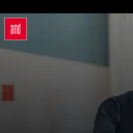
Bachelor
Über dein Studium
Industrie & Produkt
Bewerbungsprozess
Design
Zulassung
Innenarchitektur
Kosten & Finanzierung
Marken- &
FAQ
Kommunikationsdesign
Career Development an
Interior Design
der AMD
Mode Design
Networking
Mode &
International
Designmanagement
Auslandsprogramme
Fashion Journalism &
für unsere
Communication
Studierenden
Sustainability in
Internationale
Creative Industries
Partnerhochschulen
Fashion & Design
Studieren in
Management
Deutschland
Fashion Design
Studyplus
Master
Deinen Campus entdecken
Luxury Management
Berlin
Generatives Design &
Düsseldorf