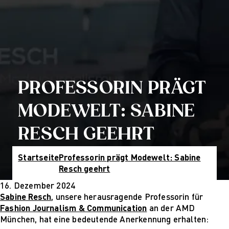
KI
Hamburg
Costume Design
München
Fashion Management
Online-Campus
Sustainability in
Wiesbaden
Fashion and Creative
Kontakt & Termine
Industries
Studienberatung
Nachhaltiges Design
Infotermine
Nachhaltiges Design
Über uns
PROFESSORIN PRÄGT
(berufsbegleitend)
Warum zur AMD
Nachhaltiges Design
Hochschule
MODEWELT: SABINE
Management
Leitbild und Historie
Nachhaltiges Design
Qualitätsmanagement
RESCH GEEHRT
Management
Bildungsfamilie
(berufsbegleitend)
Forschung
Startseite
Professorin prägt Modewelt: Sabine
Qualifizierung
Forschung
Resch geehrt
Online-Campus
Cultures of
Berufsbegleitend
Perception
16. Dezember 2024
Cultures of
Sabine Resch
, unsere herausragende Professorin für
Perception
Fashion Journalism & Communication
an der AMD
Vortragsreihe „Was
München, hat eine bedeutende Anerkennung erhalten:
ist Design?