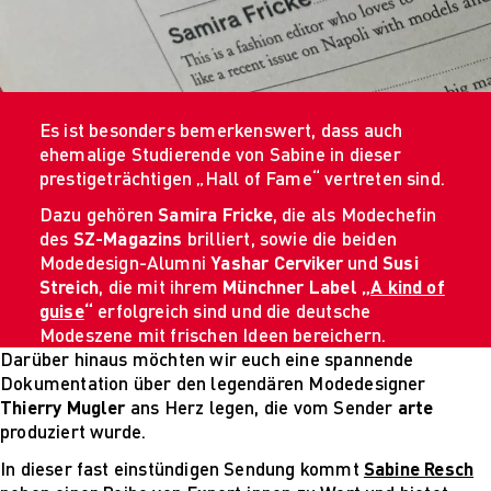
Es ist besonders bemerkenswert, dass auch
ehemalige Studierende von Sabine in dieser
prestigeträchtigen „Hall of Fame“ vertreten sind.
Dazu gehören
Samira Fricke
, die als Modechefin
des
SZ-Magazins
brilliert, sowie die beiden
Modedesign-Alumni
Yashar Cerviker
und
Susi
Streich
, die mit ihrem
Münchner Label „
A kind of
guise
“
erfolgreich sind und die deutsche
Modeszene mit frischen Ideen bereichern.
Darüber hinaus möchten wir euch eine spannende
Dokumentation über den legendären Modedesigner
Thierry Mugler
ans Herz legen, die vom Sender
arte
produziert wurde.
In dieser fast einstündigen Sendung kommt
Sabine Resch