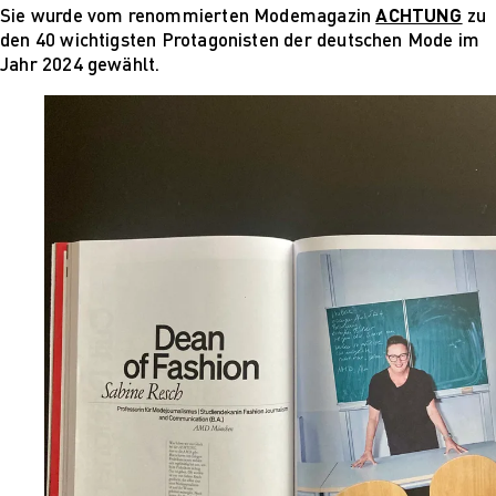
Sie wurde vom renommierten Modemagazin
ACHTUNG
zu
PARVENUE
den 40 wichtigsten Protagonisten der deutschen Mode im
Creative Management
Jahr 2024 gewählt.
Creative
Management
Master Lecture
Series
Fashion and Design
Studies
Fashion and Design
Studies
Vortragsreihe „Was
ist Design?
The Fabric of My
Life
Digital and Technical
Futures
Digital and
Technical Futures
2019 Künstliche
Intelligenz