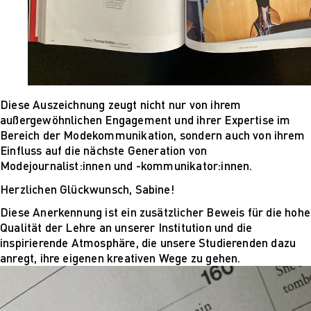
Mehr nachhaltige
algorithmische
Innovation
The next wave of
disruptive fashion
tech
Sustainable Design
Diese Auszeichnung zeugt nicht nur von ihrem
and Management
außergewöhnlichen Engagement und ihrer Expertise im
Sustainable Design
Bereich der Modekommunikation, sondern auch von ihrem
and Management
Einfluss auf die nächste Generation von
Utopie oder Realität
Modejournalist:innen und -kommunikator:innen.
Ethische
Herzlichen Glückwunsch, Sabine!
Herausforderungen
der Digitalisierung
Diese Anerkennung ist ein zusätzlicher Beweis für die hohe
Lehrpersonal
Qualität der Lehre an unserer Institution und die
Alumni
inspirierende Atmosphäre, die unsere Studierenden dazu
Blog
anregt, ihre eigenen kreativen Wege zu gehen.
Projekte: Archiv
Presse
Jobs