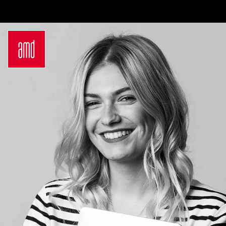
Bachelor
Über dein Studium
Industrie & Produkt
Bewerbungsprozess
Design
Zulassung
Innenarchitektur
Kosten & Finanzierung
Marken- &
FAQ
Kommunikationsdesign
Career Development an
Interior Design
der AMD
Mode Design
Networking
Mode &
International
Designmanagement
Auslandsprogramme
Fashion Journalism &
für unsere
Communication
Studierenden
Sustainability in
Internationale
Creative Industries
Partnerhochschulen
Fashion & Design
Studieren in
Management
Deutschland
Fashion Design
Studyplus
Master
Deinen Campus entdecken
Luxury Management
Berlin
Generatives Design &
Düsseldorf