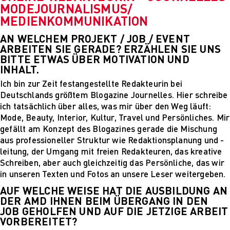
MODEJOURNALISMUS/
PARVENUE
MEDIENKOMMUNIKATION
Creative Management
Creative
AN WELCHEM PROJEKT / JOB / EVENT
Management
ARBEITEN SIE GERADE? ERZÄHLEN SIE UNS
Master Lecture
BITTE ETWAS ÜBER MOTIVATION UND
Series
INHALT.
Fashion and Design
Ich bin zur Zeit festangestellte Redakteurin bei
Studies
Deutschlands größtem Blogazine Journelles. Hier schreibe
Fashion and Design
ich tatsächlich über alles, was mir über den Weg läuft:
Studies
Mode, Beauty, Interior, Kultur, Travel und Persönliches. Mir
Vortragsreihe „Was
gefällt am Konzept des Blogazines gerade die Mischung
ist Design?
aus professioneller Struktur wie Redaktionsplanung und -
The Fabric of My
leitung, der Umgang mit freien Redakteuren, das kreative
Life
Schreiben, aber auch gleichzeitig das Persönliche, das wir
Digital and Technical
in unseren Texten und Fotos an unsere Leser weitergeben.
Futures
Digital and
AUF WELCHE WEISE HAT DIE AUSBILDUNG AN
DER AMD IHNEN BEIM ÜBERGANG IN DEN
Technical Futures
JOB GEHOLFEN UND AUF DIE JETZIGE ARBEIT
2019 Künstliche
VORBEREITET?
Intelligenz