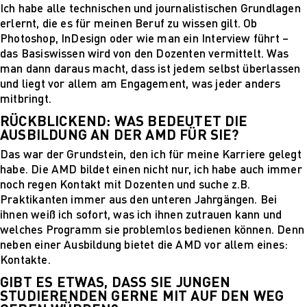
Mehr nachhaltige
Ich habe alle technischen und journalistischen Grundlagen
algorithmische
erlernt, die es für meinen Beruf zu wissen gilt. Ob
Innovation
Photoshop, InDesign oder wie man ein Interview führt –
The next wave of
das Basiswissen wird von den Dozenten vermittelt. Was
disruptive fashion
man dann daraus macht, dass ist jedem selbst überlassen
tech
und liegt vor allem am Engagement, was jeder anders
Sustainable Design
mitbringt.
and Management
RÜCKBLICKEND: WAS BEDEUTET DIE
Sustainable Design
AUSBILDUNG AN DER AMD FÜR SIE?
and Management
Das war der Grundstein, den ich für meine Karriere gelegt
Utopie oder Realität
habe. Die AMD bildet einen nicht nur, ich habe auch immer
Ethische
noch regen Kontakt mit Dozenten und suche z.B.
Herausforderungen
Praktikanten immer aus den unteren Jahrgängen. Bei
der Digitalisierung
ihnen weiß ich sofort, was ich ihnen zutrauen kann und
Lehrpersonal
welches Programm sie problemlos bedienen können. Denn
Alumni
neben einer Ausbildung bietet die AMD vor allem eines:
Blog
Kontakte.
Projekte: Archiv
Presse
GIBT ES ETWAS, DASS SIE JUNGEN
Jobs
STUDIERENDEN GERNE MIT AUF DEN WEG