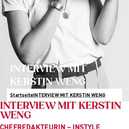
KI
Hamburg
Costume Design
München
Fashion Management
Online-Campus
Sustainability in
Wiesbaden
Fashion and Creative
Kontakt & Termine
Industries
Studienberatung
Nachhaltiges Design
Infotermine
Nachhaltiges Design
Über uns
(berufsbegleitend)
Warum zur AMD
Nachhaltiges Design
Hochschule
Management
Leitbild und Historie
INTERVIEW MIT
Nachhaltiges Design
Qualitätsmanagement
Management
Bildungsfamilie
KERSTIN WENG
(berufsbegleitend)
Forschung
Qualifizierung
Forschung
Startseite
INTERVIEW MIT KERSTIN WENG
Online-Campus
Cultures of
Berufsbegleitend
Perception
INTERVIEW MIT KERSTIN
Cultures of
WENG
Perception
Vortragsreihe „Was
CHEFREDAKTEURIN – INSTYLE
ist Design?