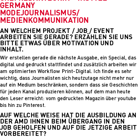
GERMANY
PARVENUE
MODEJOURNALISMUS/
Creative Management
MEDIENKOMMUNIKATION
Creative
Management
AN WELCHEM PROJEKT / JOB / EVENT
Master Lecture
ARBEITEN SIE GERADE? ERZÄHLEN SIE UNS
Series
BITTE ETWAS ÜBER MOTIVATION UND
Fashion and Design
INHALT.
Studies
Wir erstellen gerade die nächste Ausgabe, ein Special, das
Fashion and Design
digital und gedruckt stattfindet und zusätzlich arbeiten wir
Studies
am optimierten Workflow Print-Digital. Ich finde es sehr
Vortragsreihe „Was
wichtig, dass Journalisten sich heutzutage nicht mehr nur
ist Design?
auf ein Medium beschränken, sondern dass sie Geschichten
The Fabric of My
für jeden Kanal produzieren können, auf dem man heute
Life
den Leser erreicht: vom gedruckten Magazin über youtube
Digital and Technical
bis hin zu Pinterest.
Futures
Digital and
AUF WELCHE WEISE HAT DIE AUSBILDUNG AN
Technical Futures
DER AMD IHNEN BEIM ÜBERGANG IN DEN
JOB GEHOLFEN UND AUF DIE JETZIGE ARBEIT
2019 Künstliche
VORBEREITET?
Intelligenz