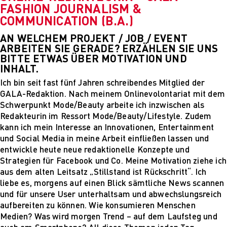
FASHION JOURNALISM &
PARVENUE
COMMUNICATION (B.A.)
Creative Management
Creative
AN WELCHEM PROJEKT / JOB / EVENT
Management
ARBEITEN SIE GERADE? ERZÄHLEN SIE UNS
Master Lecture
BITTE ETWAS ÜBER MOTIVATION UND
Series
INHALT.
Fashion and Design
Ich bin seit fast fünf Jahren schreibendes Mitglied der
Studies
GALA-Redaktion. Nach meinem Onlinevolontariat mit dem
Fashion and Design
Schwerpunkt Mode/Beauty arbeite ich inzwischen als
Studies
Redakteurin im Ressort Mode/Beauty/Lifestyle. Zudem
Vortragsreihe „Was
kann ich mein Interesse an Innovationen, Entertainment
ist Design?
und Social Media in meine Arbeit einfließen lassen und
The Fabric of My
entwickle heute neue redaktionelle Konzepte und
Life
Strategien für Facebook und Co. Meine Motivation ziehe ich
Digital and Technical
aus dem alten Leitsatz „Stillstand ist Rückschritt“. Ich
Futures
liebe es, morgens auf einen Blick sämtliche News scannen
Digital and
und für unsere User unterhaltsam und abwechslungsreich
Technical Futures
aufbereiten zu können. Wie konsumieren Menschen
2019 Künstliche
Medien? Was wird morgen Trend – auf dem Laufsteg und
Intelligenz