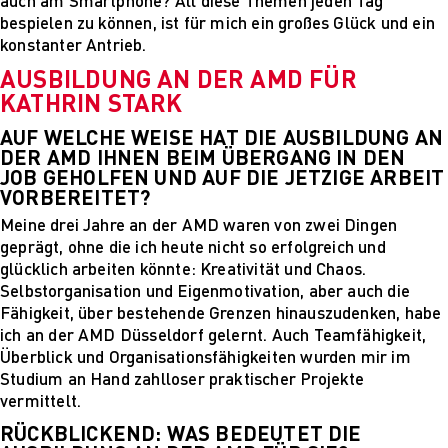
auch am Smartphone? All diese Themen jeden Tag
Mehr nachhaltige
bespielen zu können, ist für mich ein großes Glück und ein
algorithmische
konstanter Antrieb.
Innovation
AUSBILDUNG AN DER AMD FÜR
The next wave of
disruptive fashion
KATHRIN STARK
tech
AUF WELCHE WEISE HAT DIE AUSBILDUNG AN
Sustainable Design
DER AMD IHNEN BEIM ÜBERGANG IN DEN
and Management
JOB GEHOLFEN UND AUF DIE JETZIGE ARBEIT
Sustainable Design
VORBEREITET?
and Management
Meine drei Jahre an der AMD waren von zwei Dingen
Utopie oder Realität
geprägt, ohne die ich heute nicht so erfolgreich und
Ethische
glücklich arbeiten könnte: Kreativität und Chaos.
Herausforderungen
Selbstorganisation und Eigenmotivation, aber auch die
der Digitalisierung
Fähigkeit, über bestehende Grenzen hinauszudenken, habe
Lehrpersonal
ich an der AMD Düsseldorf gelernt. Auch Teamfähigkeit,
Alumni
Überblick und Organisationsfähigkeiten wurden mir im
Blog
Studium an Hand zahlloser praktischer Projekte
Projekte: Archiv
vermittelt.
Presse
Jobs
RÜCKBLICKEND: WAS BEDEUTET DIE