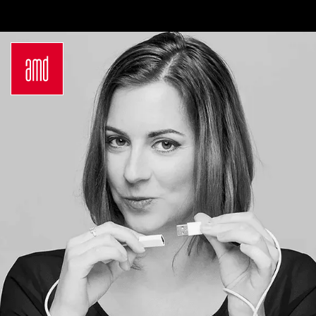
Bachelor
Über dein Studium
Industrie & Produkt
Bewerbungsprozess
Design
Zulassung
Innenarchitektur
Kosten & Finanzierung
Marken- &
FAQ
Kommunikationsdesign
Career Development an
Interior Design
der AMD
Mode Design
Networking
Mode &
International
Designmanagement
Auslandsprogramme
Fashion Journalism &
für unsere
Communication
Studierenden
Sustainability in
Internationale
Creative Industries
Partnerhochschulen
Fashion & Design
Studieren in
Management
Deutschland
Fashion Design
Studyplus
Master
Deinen Campus entdecken
Luxury Management
Berlin
Generatives Design &
Düsseldorf