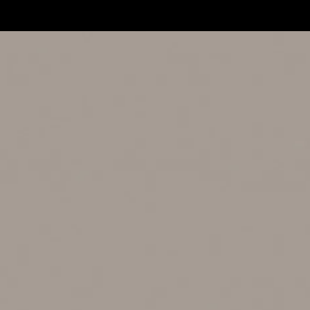
 dein Studium
Infoverans
werbungsprozess
Jetzt bera
lassung
Login
sten & Finanzierung
Infomateri
Q
Jetzt bewe
reer Development an der AMD
tworking
ternational
uslandsprogramme für unsere
tudierenden
nternationale Partnerhochschulen
tudieren in Deutschland
udyplus
en Campus entdecken
rlin
sseldorf
mburg