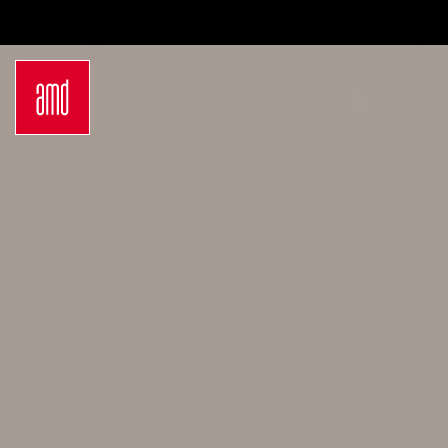
Bachelor
Über
Industrie & Produkt Design
Be
Innenarchitektur
Zu
Marken- & Kommunikationsdesign
Ko
Interior Design
FA
Mode Design
Ca
Mode & Designmanagement
Ne
Fashion Journalism & Communication
In
Sustainability in Creative Industries
A
Fashion & Design Management
S
Fashion Design
I
Master
S
Luxury Management
St
Generatives Design & KI
Dein
Costume Design
Be
Fashion Management
Dü
Sustainability in Fashion and Creative
Ha