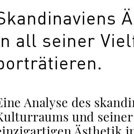
C
Skandinaviens Ä
F
in all seiner Viel
porträtieren.
D
Eine Analyse des skand
Kulturraums und seiner
S
einzigartigen Ästhetik i