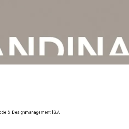
Industries
Mü
Nachhaltiges Design
On
Nachhaltiges Design (berufsbegleitend)
Wi
Nachhaltiges Design Management
Kont
Nachhaltiges Design Management
St
(berufsbegleitend)
In
Qualifizierung
Über
Online-Campus
Wa
Berufsbegleitend
Ho
L
Q
B
Fo
F
C
ode & Designmanagement (B.A.)