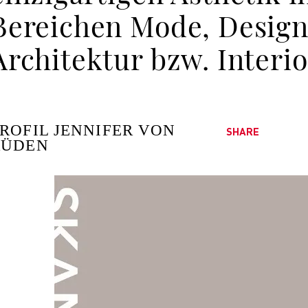
Bereichen Mode, Desig
Architektur bzw. Interio
Le
Al
Blog
Proj
Pres
ROFIL JENNIFER VON
SHARE
Job
RÜDEN
Für 