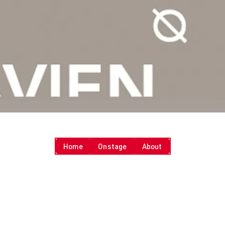
nchen
line-Campus
esbaden
akt & Termine
udienberatung
fotermine
 uns
rum zur AMD
chschule
eitbild und Historie
ualitätsmanagement
ildungsfamilie
Home
Onstage
About
rschung
orschung
ultures of Perception
Cultures of Perception
Vortragsreihe „Was ist Design?