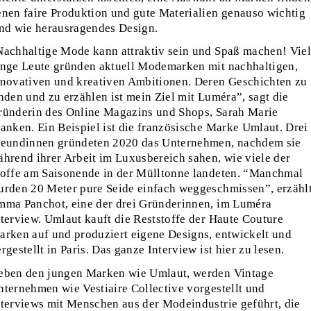
enen faire Produktion und gute Materialien genauso wichtig
ind wie herausragendes Design.
Nachhaltige Mode kann attraktiv sein und Spaß machen! Vie
unge Leute gründen aktuell Modemarken mit nachhaltigen,
nnovativen und kreativen Ambitionen. Deren Geschichten zu
nden und zu erzählen ist mein Ziel mit Luméra”, sagt die
ründerin des Online Magazins und Shops, Sarah Marie
ranken. Ein Beispiel ist die französische Marke Umlaut. Drei
reundinnen gründeten 2020 das Unternehmen, nachdem sie
ährend ihrer Arbeit im Luxusbereich sahen, wie viele der
toffe am Saisonende in der Mülltonne landeten. “Manchmal
urden 20 Meter pure Seide einfach weggeschmissen”, erzähl
mma Panchot, eine der drei Gründerinnen, im Luméra
nterview. Umlaut kauft die Reststoffe der Haute Couture
arken auf und produziert eigene Designs, entwickelt und
rgestellt in Paris. Das ganze Interview ist hier zu lesen.
eben den jungen Marken wie Umlaut, werden Vintage
nternehmen wie Vestiaire Collective vorgestellt und
nterviews mit Menschen aus der Modeindustrie geführt, die