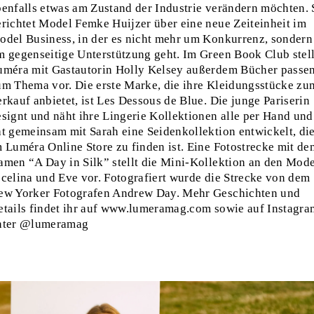
benfalls etwas am Zustand der Industrie verändern möchten. 
erichtet Model Femke Huijzer über eine neue Zeiteinheit im
odel Business, in der es nicht mehr um Konkurrenz, sondern
m gegenseitige Unterstützung geht. Im Green Book Club stell
uméra mit Gastautorin Holly Kelsey außerdem Bücher passe
um Thema vor. Die erste Marke, die ihre Kleidungsstücke zu
rkauf anbietet, ist Les Dessous de Blue. Die junge Pariserin
esignt und näht ihre Lingerie Kollektionen alle per Hand und
at gemeinsam mit Sarah eine Seidenkollektion entwickelt, di
m Luméra Online Store zu finden ist. Eine Fotostrecke mit de
amen “A Day in Silk” stellt die Mini-Kollektion an den Mode
ocelina und Eve vor. Fotografiert wurde die Strecke von dem
ew Yorker Fotografen Andrew Day. Mehr Geschichten und
etails findet ihr auf www.lumeramag.com sowie auf Instagra
nter @lumeramag