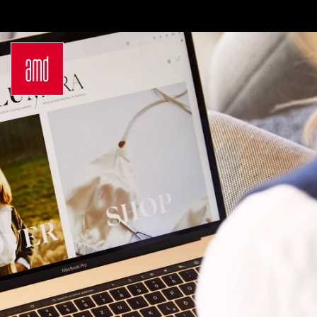
Bachelor
Über dein Studium
Industrie & Produkt
Bewerbungsprozess
Design
Zulassung
Innenarchitektur
Kosten & Finanzierung
Marken- &
FAQ
Kommunikationsdesign
Career Development an
Interior Design
der AMD
Mode Design
Networking
Mode &
International
Designmanagement
Auslandsprogramme
Fashion Journalism &
für unsere
Communication
Studierenden
Sustainability in
Internationale
Creative Industries
Partnerhochschulen
Fashion & Design
Studieren in
Management
Deutschland
Fashion Design
Studyplus
Master
Deinen Campus entdecken
Luxury Management
Berlin
Generatives Design &
Düsseldorf