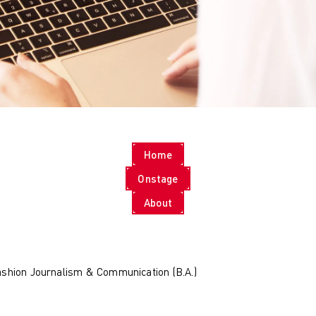
KI
Hamburg
Costume Design
München
Fashion Management
Online-Campus
Sustainability in
Wiesbaden
Fashion and Creative
Kontakt & Termine
Industries
Studienberatung
Nachhaltiges Design
Infotermine
Nachhaltiges Design
Über uns
(berufsbegleitend)
Warum zur AMD
Nachhaltiges Design
Hochschule
Home
Management
Leitbild und Historie
Nachhaltiges Design
Qualitätsmanagement
Onstage
Management
Bildungsfamilie
About
(berufsbegleitend)
Forschung
Qualifizierung
Forschung
Online-Campus
Cultures of
Berufsbegleitend
Perception
Cultures of
shion Journalism & Communication (B.A.)
Perception
Vortragsreihe „Was
ist Design?