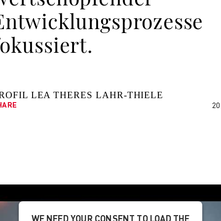
Entwicklungsprozesse
fokussiert.
ROFIL LEA THERES LAHR-THIELE
HARE
20
WE NEED YOUR CONSENT TO LOAD THE