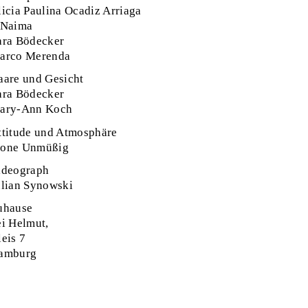
licia Paulina Ocadiz Arriaga
 Naima
ara Bödecker
arco Merenda
aare und Gesicht
ara Bödecker
ary-Ann Koch
ttitude und Atmosphäre
one Unmüßig
ideograph
ulian Synowski
uhause
ei Helmut,
eis 7
amburg