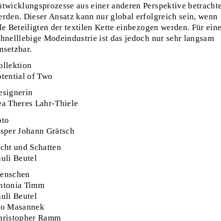
ntwicklungsprozesse aus einer anderen Perspektive betrachte
erden. Dieser Ansatz kann nur global erfolgreich sein, wenn
le Beteiligten der textilen Kette einbezogen werden. Für ein
chnelllebige Modeindustrie ist das jedoch nur sehr langsam
msetzbar.
ollektion
otential of Two
esignerin
ea Theres Lahr-Thiele
oto
asper Johann Grätsch
icht und Schatten
auli Beutel
enschen
ntonia Timm
auli Beutel
vo Masannek
hristopher Ramm