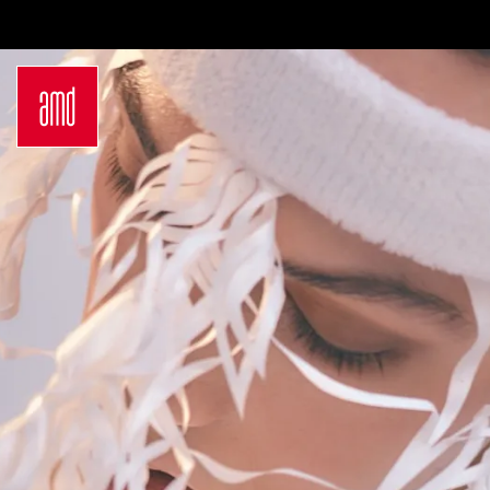
Bachelor
Über dein Studium
Industrie & Produkt
Bewerbungsprozess
Design
Zulassung
Innenarchitektur
Kosten & Finanzierung
Marken- &
FAQ
Kommunikationsdesign
Career Development an
Interior Design
der AMD
Mode Design
Networking
Mode &
International
Designmanagement
Auslandsprogramme
Fashion Journalism &
für unsere
Communication
Studierenden
Sustainability in
Internationale
Creative Industries
Partnerhochschulen
Fashion & Design
Studieren in
Management
Deutschland
Fashion Design
Studyplus
Master
Deinen Campus entdecken
Luxury Management
Berlin
Generatives Design &
Düsseldorf