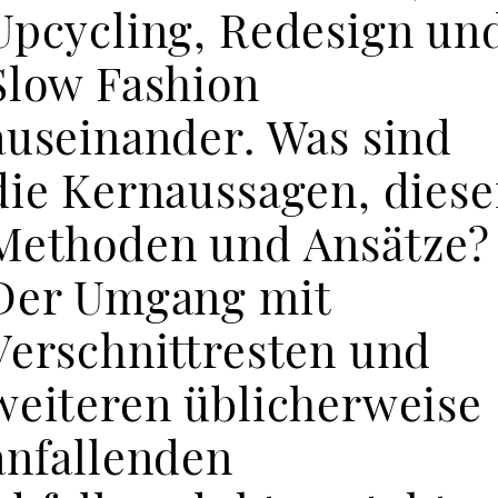
Für Unternehmen
Upcycling, Redesign un
Slow Fashion
auseinander. Was sind
die Kernaussagen, diese
Methoden und Ansätze?
Der Umgang mit
Verschnittresten und
weiteren üblicherweise
anfallenden