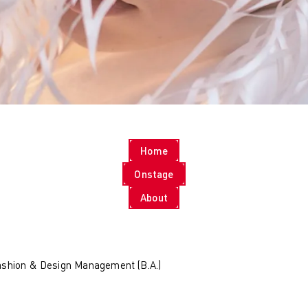
KI
Hamburg
Costume Design
München
Fashion Management
Online-Campus
Sustainability in
Wiesbaden
Fashion and Creative
Kontakt & Termine
Industries
Studienberatung
Nachhaltiges Design
Infotermine
Nachhaltiges Design
Über uns
(berufsbegleitend)
Warum zur AMD
Nachhaltiges Design
Hochschule
Home
Management
Leitbild und Historie
Nachhaltiges Design
Qualitätsmanagement
Onstage
Management
Bildungsfamilie
About
(berufsbegleitend)
Forschung
Qualifizierung
Forschung
Online-Campus
Cultures of
Berufsbegleitend
Perception
Cultures of
shion & Design Management (B.A.)
Perception
Vortragsreihe „Was
ist Design?