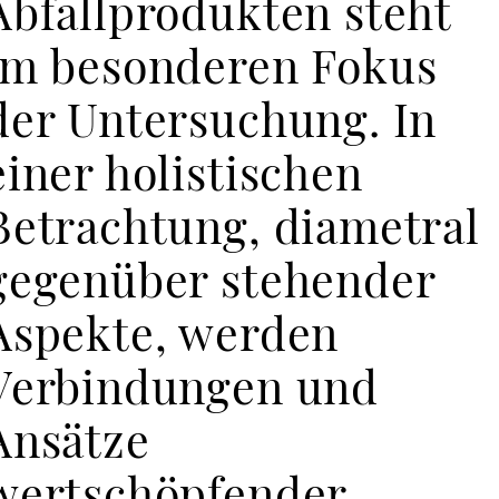
Abfallprodukten steht
im besonderen Fokus
der Untersuchung. In
einer holistischen
Betrachtung, diametral
gegenüber stehender
Aspekte, werden
Verbindungen und
Ansätze
wertschöpfender