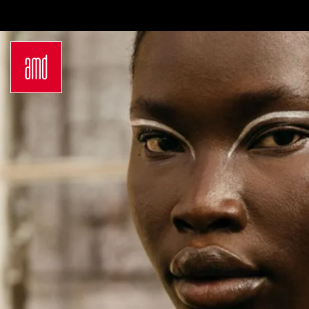
Bachelor
Über dein Studium
Industrie & Produkt
Bewerbungsprozess
Design
Zulassung
Innenarchitektur
Kosten & Finanzierung
Marken- &
FAQ
Kommunikationsdesign
Career Development an
Interior Design
der AMD
Mode Design
Networking
Mode &
International
Designmanagement
Auslandsprogramme
Fashion Journalism &
für unsere
Communication
Studierenden
Sustainability in
Internationale
Creative Industries
Partnerhochschulen
Fashion & Design
Studieren in
Management
Deutschland
Fashion Design
Studyplus
Master
Deinen Campus entdecken
Luxury Management
Berlin
Generatives Design &
Düsseldorf