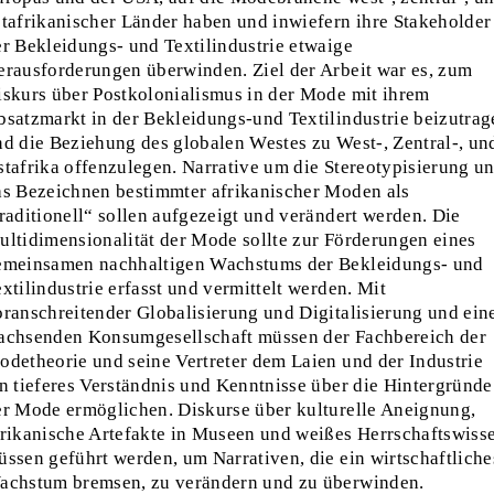
stafrikanischer Länder haben und inwiefern ihre Stakeholder
er Bekleidungs- und Textilindustrie etwaige
erausforderungen überwinden. Ziel der Arbeit war es, zum
iskurs über Postkolonialismus in der Mode mit ihrem
bsatzmarkt in der Bekleidungs-und Textilindustrie beizutrag
nd die Beziehung des globalen Westes zu West-, Zentral-, un
stafrika offenzulegen. Narrative um die Stereotypisierung u
as Bezeichnen bestimmter afrikanischer Moden als
raditionell“ sollen aufgezeigt und verändert werden. Die
ultidimensionalität der Mode sollte zur Förderungen eines
emeinsamen nachhaltigen Wachstums der Bekleidungs- und
xtilindustrie erfasst und vermittelt werden. Mit
oranschreitender Globalisierung und Digitalisierung und ein
achsenden Konsumgesellschaft müssen der Fachbereich der
odetheorie und seine Vertreter dem Laien und der Industrie
in tieferes Verständnis und Kenntnisse über die Hintergründe
er Mode ermöglichen. Diskurse über kulturelle Aneignung,
frikanische Artefakte in Museen und weißes Herrschaftswiss
üssen geführt werden, um Narrativen, die ein wirtschaftliche
achstum bremsen, zu verändern und zu überwinden.