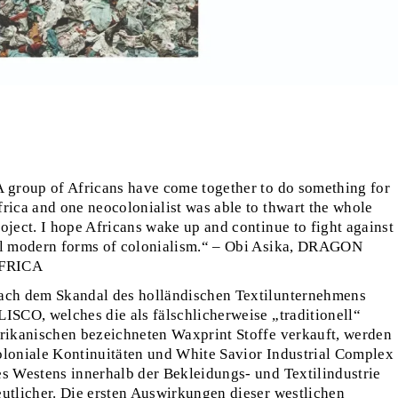
A group of Africans have come together to do something for
rica and one neocolonialist was able to thwart the whole
oject. I hope Africans wake up and continue to fight against
ll modern forms of colonialism.“ – Obi Asika, DRAGON
FRICA
ach dem Skandal des holländischen Textilunternehmens
LISCO, welches die als fälschlicherweise „traditionell“
frikanischen bezeichneten Waxprint Stoffe verkauft, werden
oloniale Kontinuitäten und White Savior Industrial Complex
es Westens innerhalb der Bekleidungs- und Textilindustrie
eutlicher. Die ersten Auswirkungen dieser westlichen