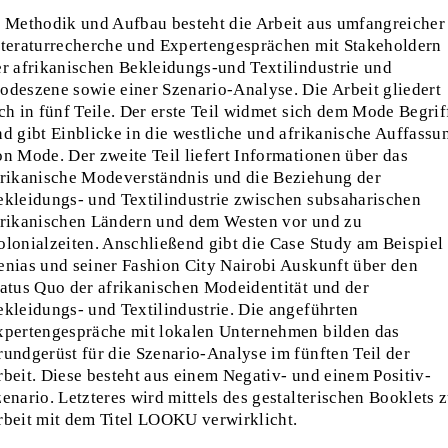
n Methodik und Aufbau besteht die Arbeit aus umfangreicher
iteraturrecherche und Expertengesprächen mit Stakeholdern
er afrikanischen Bekleidungs-und Textilindustrie und
odeszene sowie einer Szenario-Analyse. Die Arbeit gliedert
ch in fünf Teile. Der erste Teil widmet sich dem Mode Begrif
nd gibt Einblicke in die westliche und afrikanische Auffassu
on Mode. Der zweite Teil liefert Informationen über das
frikanische Modeverständnis und die Beziehung der
ekleidungs- und Textilindustrie zwischen subsaharischen
frikanischen Ländern und dem Westen vor und zu
olonialzeiten. Anschließend gibt die Case Study am Beispiel
enias und seiner Fashion City Nairobi Auskunft über den
tatus Quo der afrikanischen Modeidentität und der
ekleidungs- und Textilindustrie. Die angeführten
xpertengespräche mit lokalen Unternehmen bilden das
rundgerüst für die Szenario-Analyse im fünften Teil der
rbeit. Diese besteht aus einem Negativ- und einem Positiv-
enario. Letzteres wird mittels des gestalterischen Booklets 
rbeit mit dem Titel LOOKU verwirklicht.