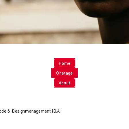
KI
Hamburg
Costume Design
München
Fashion Management
Online-Campus
Sustainability in
Wiesbaden
Fashion and Creative
Kontakt & Termine
Industries
Studienberatung
Nachhaltiges Design
Infotermine
Nachhaltiges Design
Über uns
(berufsbegleitend)
Warum zur AMD
Nachhaltiges Design
Hochschule
Home
Management
Leitbild und Historie
Nachhaltiges Design
Qualitätsmanagement
Onstage
Management
Bildungsfamilie
About
(berufsbegleitend)
Forschung
Qualifizierung
Forschung
Online-Campus
Cultures of
Berufsbegleitend
Perception
Cultures of
ode & Designmanagement (B.A.)
Perception
Vortragsreihe „Was
ist Design?