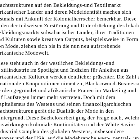
achtstrukturen auf den Bekleidungs-und Textilmarkt
frikanischer Länder und deren Modeidentität machen sich
rstmals mit Ankunft der Kolonialherrscher bemerkbar. Diese
äden der teilweisen Zerstörung und Unterdrückung des lokal
ekleidungsmarkts subsaharischer Länder, ihrer Traditionen
nd Kulturen sowie kreativen Outputs, beispielsweise in Form
on Mode, ziehen sich bis in die nun neu aufstrebende
frikanische Modewelt.
iese steht auch in der westlichen Bekleidungs-und
xtilindustrie im Spotlight und Indizien für Anleihen aus
frikanischen Kulturen werden deutlicher präsenter. Die Zahl 
inationalen Kooperationen nimmt zu, Black-owned-Business
erden gegründet und afrikanische Frauen im Marketing und
uf Laufstegen immer mehr vertreten. Doch mit dem
apitalismus des Westens und seinen finanzoligarchischen
achtstrukturen gerät die Dualität der Mode in den
intergrund. Diese Bachelorarbeit ging der Frage nach, welch
uswirkungen koloniale Kontinuitäten und der White Savior
ndustrial Complex des globalen Westens, insbesondere
uropas und der USA, auf die Modebranche west-, zentral-, u