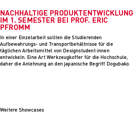
Mehr nachhaltige
algorithmische
NACHHALTIGE PRODUKTENTWICKLUNG
Innovation
IM 1. SEMESTER BEI PROF. ERIC
The next wave of
PFROMM
disruptive fashion
tech
In einer Einzelarbeit sollten die Studierenden
Sustainable Design
Aufbewahrungs- und Transportbehältnisse für die
and Management
täglichen Arbeitsmittel von Designstudent:innen
Sustainable Design
entwickeln. Eine Art Werkzeugkoffer für die Hochschule,
and Management
daher die Anlehnung an den japanische Begriff Dogubako.
Utopie oder Realität
Ethische
Herausforderungen
der Digitalisierung
Lehrpersonal
Alumni
Blog
Weitere Showcases
Projekte: Archiv
Presse
Jobs