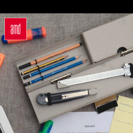
Bachelor
Über dein Studium
Industrie & Produkt
Bewerbungsprozess
Design
Zulassung
Innenarchitektur
Kosten & Finanzierung
Marken- &
FAQ
Kommunikationsdesign
Career Development an
Interior Design
der AMD
Mode Design
Networking
Mode &
International
Designmanagement
Auslandsprogramme
Fashion Journalism &
für unsere
Communication
Studierenden
Sustainability in
Internationale
Creative Industries
Partnerhochschulen
Fashion & Design
Studieren in
Management
Deutschland
Fashion Design
Studyplus
Master
Deinen Campus entdecken
Luxury Management
Berlin
Generatives Design &
Düsseldorf