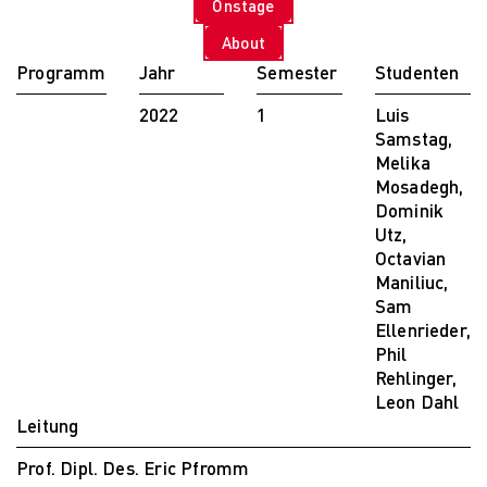
Onstage
PARVENUE
Creative Management
About
Creative
Programm
Jahr
Semester
Studenten
Management
Master Lecture
2022
1
Luis
Series
Samstag,
Fashion and Design
Melika
Studies
Mosadegh,
Fashion and Design
Dominik
Studies
Utz,
Vortragsreihe „Was
Octavian
ist Design?
Maniliuc,
The Fabric of My
Sam
Life
Ellenrieder,
Digital and Technical
Phil
Futures
Rehlinger,
Digital and
Leon Dahl
Technical Futures
Leitung
2019 Künstliche
Prof. Dipl. Des. Eric Pfromm
Intelligenz