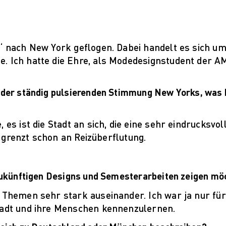
Ethische Herausforderungen der
Digitalisierung
hrpersonal
“ nach New York geflogen. Dabei handelt es sich um
umni
e. Ich hatte die Ehre, als Modedesignstudent der 
ekte: Archiv
se
 der ständig pulsierenden Stimmung New Yorks, was 
s
Unternehmen
es ist die Stadt an sich, die eine sehr eindrucksvol
as grenzt schon an Reizüberflutung.
 zukünftigen Designs und Semesterarbeiten zeigen mö
 Themen sehr stark auseinander. Ich war ja nur für
tadt und ihre Menschen kennenzulernen.