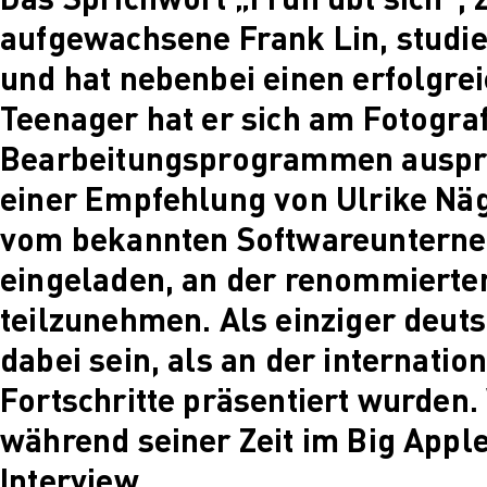
C
aufgewachsene Frank Lin, studi
und hat nebenbei einen erfolgre
Teenager hat er sich am Fotogra
F
Bearbeitungsprogrammen auspro
einer Empfehlung von Ulrike Näg
D
vom bekannten Softwareunterne
eingeladen, an der renommierte
teilzunehmen. Als einziger deut
dabei sein, als an der internati
Fortschritte präsentiert wurde
S
während seiner Zeit im Big Appl
Interview.