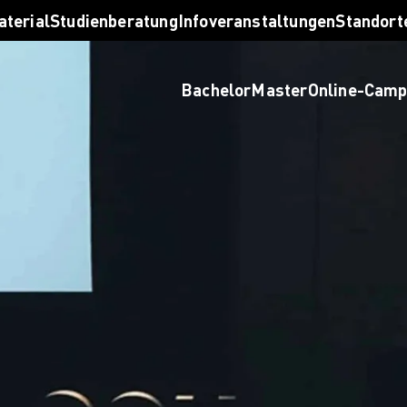
taltung finden
aterial
Studienberatung
Infoveranstaltungen
Standort
ten lassen
al bestellen
Bachelor
Master
Online-Cam
rben