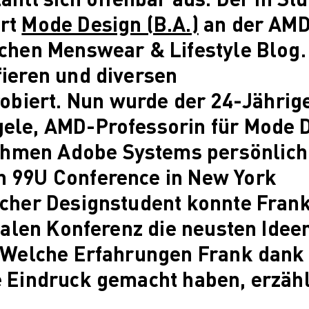
PARVENUE
reative Management
ert
Mode Design (B.A.)
an der AM
Creative Management
ichen Menswear & Lifestyle Blog.
Master Lecture Series
fieren und diversen
ashion and Design Studies
Fashion and Design Studies
biert. Nun wurde der 24-Jährig
Vortragsreihe „Was ist Design?
ele, AMD-Professorin für Mode D
The Fabric of My Life
igital and Technical Futures
hmen Adobe Systems persönlich
Digital and Technical Futures
n 99U Conference in New York
2019 Künstliche Intelligenz
scher Designstudent konnte Fran
Mehr nachhaltige algorithmische
Innovation
onalen Konferenz die neusten Idee
The next wave of disruptive fashion
n. Welche Erfahrungen Frank dan
tech
ustainable Design and Management
e Eindruck gemacht haben, erzähl
Sustainable Design and Management
Utopie oder Realität