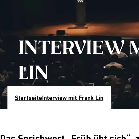
Industries
Mü
Nachhaltiges Design
On
Nachhaltiges Design (berufsbegleitend)
Wi
Nachhaltiges Design Management
Kont
Nachhaltiges Design Management
St
INTERVIEW 
(berufsbegleitend)
In
Qualifizierung
Über
Online-Campus
Wa
LIN
Berufsbegleitend
Ho
L
Q
B
Startseite
Interview mit Frank Lin
Fo
F
C
Das Sprichwort „Früh übt sich“, z