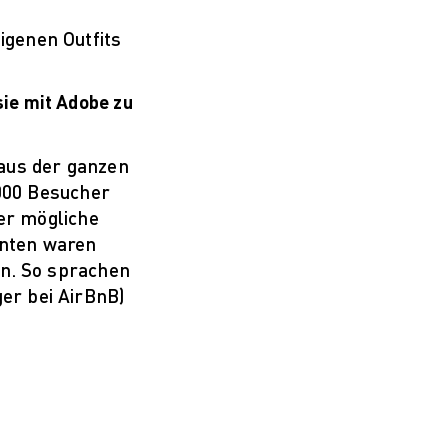
igenen Outfits
ie mit Adobe zu
 aus der ganzen
1000 Besucher
er mögliche
enten waren
en. So sprachen
er bei AirBnB)