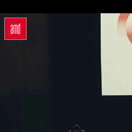
Bachelor
Über
Industrie & Produkt Design
Be
Innenarchitektur
Zu
Marken- & Kommunikationsdesign
Ko
Interior Design
FA
Mode Design
Ca
Mode & Designmanagement
Ne
Fashion Journalism & Communication
In
Sustainability in Creative Industries
A
Fashion & Design Management
S
Fashion Design
I
Master
S
Luxury Management
St
Generatives Design & KI
Dein
Costume Design
Be
Fashion Management
Dü
Sustainability in Fashion and Creative
Ha