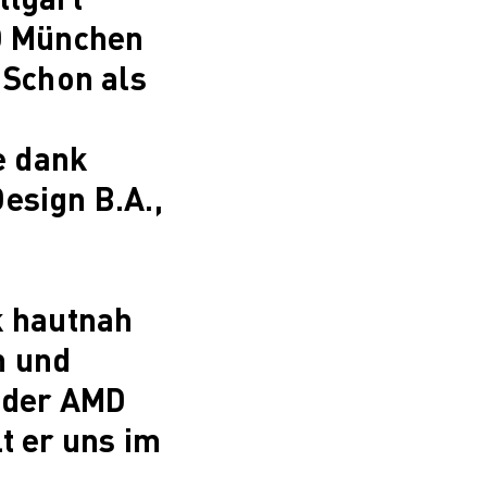
D München
 Schon als
e dank
esign B.A.,
k hautnah
n und
k der AMD
t er uns im