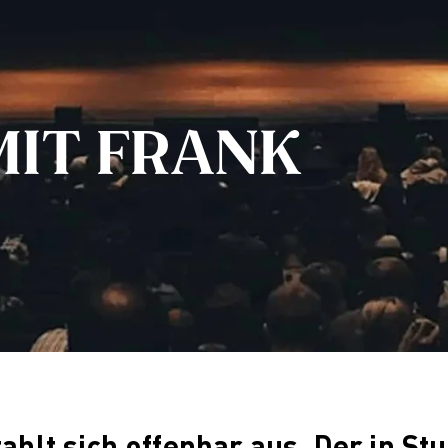
nchen
line-Campus
esbaden
akt & Termine
udienberatung
MIT FRANK
fotermine
 uns
rum zur AMD
chschule
eitbild und Historie
ualitätsmanagement
ildungsfamilie
rschung
orschung
ultures of Perception
Cultures of Perception
Vortragsreihe „Was ist Design?
ahlt sich offenbar aus. Der in Stu