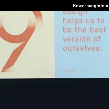
 dein Studium
Infoverans
Bewerbung
Infom
werbungsprozess
Jetzt bera
lassung
Login
sten & Finanzierung
Infomateri
Q
Jetzt bewe
reer Development an der AMD
tworking
ternational
uslandsprogramme für unsere
tudierenden
nternationale Partnerhochschulen
tudieren in Deutschland
udyplus
en Campus entdecken
rlin
sseldorf
mburg