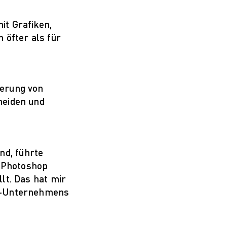
it Grafiken,
 öfter als für
ierung von
neiden und
nd, führte
n Photoshop
lt. Das hat mir
iel-Unternehmens